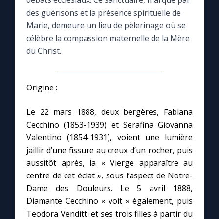
débats ecclésiaux. Ce sanctuaire, marqué par
des guérisons et la présence spirituelle de
Le compte Tiktok
Marie, demeure un lieu de pèlerinage où se
célèbre la compassion maternelle de la Mère
du Christ.
Le magazine
Le site internet
Origine :
Questions-réponses
Le 22 mars 1888, deux bergères, Fabiana
Cecchino (1853-1939) et Serafina Giovanna
Valentino (1854-1931), voient une lumière
◼︎
Prier au quotidien
jaillir d’une fissure au creux d’un rocher, puis
Avec Thérèse de Lisieux
aussitôt après, la « Vierge apparaître au
centre de cet éclat », sous l’aspect de Notre-
Dame des Douleurs. Le 5 avril 1888,
L'Évangile chaque jour
Diamante Cecchino « voit » également, puis
Teodora Venditti et ses trois filles à partir du
Les premiers samedis du mois