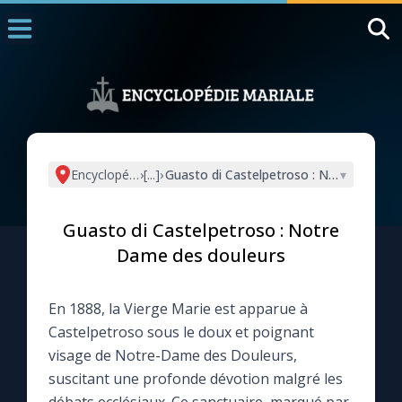
Accueil
La Messe
Aujourd'hui
Nous souten
Encyclopédie mariale
›
[...]
›
Guasto di Castelpetroso : Notre Dame 
▾
◼︎
1000 Raisons de Croire
Guasto di Castelpetroso : Notre
L'actualité de la semaine
Dame des douleurs
La chaîne Youtube
En 1888, la Vierge Marie est apparue à
Castelpetroso sous le doux et poignant
La newsletter
visage de Notre-Dame des Douleurs,
suscitant une profonde dévotion malgré les
La vidéo de la semaine