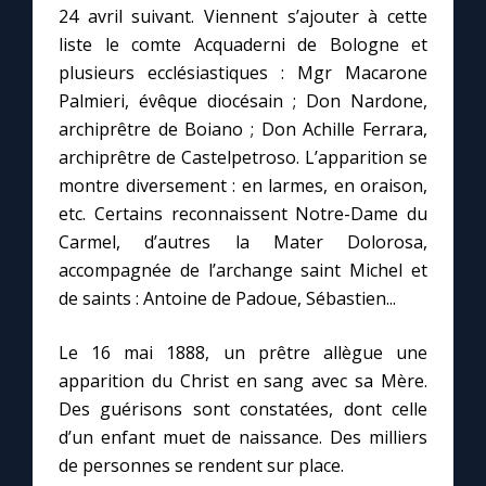
24 avril suivant. Viennent s’ajouter à cette
liste le comte Acquaderni de Bologne et
Marie qui défait les nœuds
plusieurs ecclésiastiques : Mgr Macarone
Palmieri, évêque diocésain ; Don Nardone,
Me consacrer à Jésus par Marie
archiprêtre de Boiano ; Don Achille Ferrara,
archiprêtre de Castelpetroso. L’apparition se
Mes intentions de prière
montre diversement : en larmes, en oraison,
etc. Certains reconnaissent Notre-Dame du
Carmel, d’autres la Mater Dolorosa,
Une Minute avec Marie
accompagnée de l’archange saint Michel et
de saints : Antoine de Padoue, Sébastien...
Une neuvaine
Le 16 mai 1888, un prêtre allègue une
apparition du Christ en sang avec sa Mère.
◼︎
À la une
Des guérisons sont constatées, dont celle
1000 Raisons de Croire
d’un enfant muet de naissance. Des milliers
de personnes se rendent sur place.