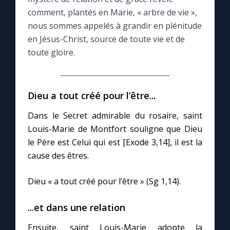
comment, plantés en Marie, « arbre de vie »,
Le compte Tiktok
nous sommes appelés à grandir en plénitude
en Jésus-Christ, source de toute vie et de
toute gloire.
Le magazine
Le site internet
Dieu a tout créé pour l’être...
Questions-réponses
Dans le Secret admirable du rosaire, saint
Louis-Marie de Montfort souligne que Dieu
le Père est Celui qui est [Exode 3,14], il est la
◼︎
Prier au quotidien
cause des êtres.
Avec Thérèse de Lisieux
Dieu « a tout créé pour l’être » (Sg 1,14).
L'Évangile chaque jour
...et dans une relation
Ensuite, saint Louis-Marie adopte la
Les premiers samedis du mois