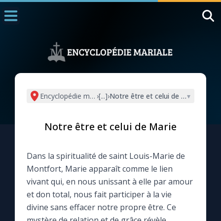
Accueil
La Messe
Aujourd'hui
Nous souten
Encyclopédie mariale
›
[...]
›
Notre être et celui de Marie
▾
◼︎
1000 Raisons de Croire
Notre être et celui de Marie
L'actualité de la semaine
Dans la spiritualité de saint Louis-Marie de
La chaîne Youtube
Montfort, Marie apparaît comme le lien
vivant qui, en nous unissant à elle par amour
La newsletter
et don total, nous fait participer à la vie
divine sans effacer notre propre être. Ce
La vidéo de la semaine
mystère de relation et de grâce révèle