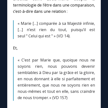
terminologie de l’être dans une comparaison,
c’est-à-dire dans une relation :
Marie qui défait les nœuds
« Marie […] comparée à sa Majesté infinie,
Me consacrer à Jésus par Marie
[…] n’est rien du tout, puisqu’il est
seul " Celui qui est " » (VD 14).
Mes intentions de prière
Et,
Une Minute avec Marie
« C’est par Marie que, quoique nous ne
soyons rien, nous pouvons devenir
Une neuvaine
semblables à Dieu par la grâce et la gloire,
en nous donnant à elle si parfaitement et
entièrement, que nous ne soyons rien en
◼︎
À la une
nous-mêmes et tout en elle, sans craindre
1000 Raisons de Croire
de nous tromper. » (VD 157)