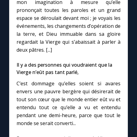
mon imagination à mesure qu’elle
prononçait toutes les paroles et un grand
Marie qui défait les nœuds
espace se déroulait devant moi ; je voyais les
événements, les changements d’opération de
la terre, et Dieu immuable dans sa gloire
Me consacrer à Jésus par Marie
regardait la Vierge qui s’abaissait à parler à
deux pâtres. [...]
Mes intentions de prière
Il y a des personnes qui voudraient que la
Une Minute avec Marie
Vierge n’eût pas tant parlé,
C’est dommage qu’elles soient si avares
Une neuvaine
envers une pauvre bergère qui désirerait de
tout son cœur que le monde entier eût vu et
entendu tout ce qu’elle a vu et entendu
◼︎
À la une
pendant une demi-heure, parce que tout le
1000 Raisons de Croire
monde se serait converti...