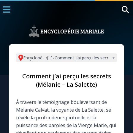
Accueil
La Messe
Aujourd'hui
Nous souten
Encyclopédie mariale
›
[...]
›
Comment j’ai perçu les secrets (Mélanie
▾
◼︎
1000 Raisons de Croire
Comment j’ai perçu les secrets
L'actualité de la semaine
(Mélanie – La Salette)
La chaîne Youtube
À travers le témoignage bouleversant de
Mélanie Calvat, la voyante de La Salette, se
La newsletter
révèle la profondeur spirituelle et la
puissance des paroles de la Vierge Marie, qui
La vidéo de la semaine