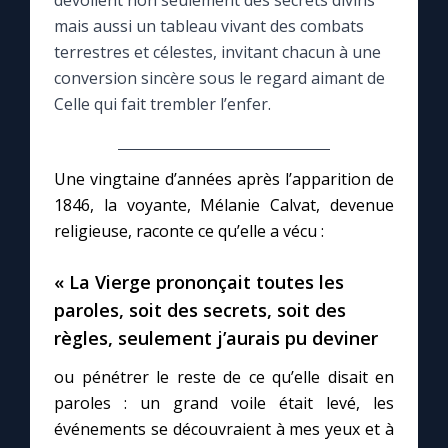
dévoilent non seulement des secrets divins
mais aussi un tableau vivant des combats
Le compte Tiktok
terrestres et célestes, invitant chacun à une
conversion sincère sous le regard aimant de
Celle qui fait trembler l’enfer.
Le magazine
Le site internet
Une vingtaine d’années après l’apparition de
1846, la voyante, Mélanie Calvat, devenue
Questions-réponses
religieuse, raconte ce qu’elle a vécu :
« La Vierge prononçait toutes les
◼︎
Prier au quotidien
paroles, soit des secrets, soit des
Avec Thérèse de Lisieux
règles, seulement j’aurais pu deviner
ou pénétrer le reste de ce qu’elle disait en
L'Évangile chaque jour
paroles : un grand voile était levé, les
événements se découvraient à mes yeux et à
Les premiers samedis du mois