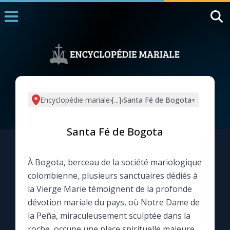
Accueil
La Messe
Aujourd'hui
Nous souten
Encyclopédie mariale
›
[...]
›
Santa Fé de Bogota
▾
◼︎
1000 Raisons de Croire
Santa Fé de Bogota
L'actualité de la semaine
À Bogota, berceau de la société mariologique
La chaîne Youtube
colombienne, plusieurs sanctuaires dédiés à
la Vierge Marie témoignent de la profonde
La newsletter
dévotion mariale du pays, où Notre Dame de
la Peña, miraculeusement sculptée dans la
La vidéo de la semaine
roche, occupe une place spirituelle majeure.