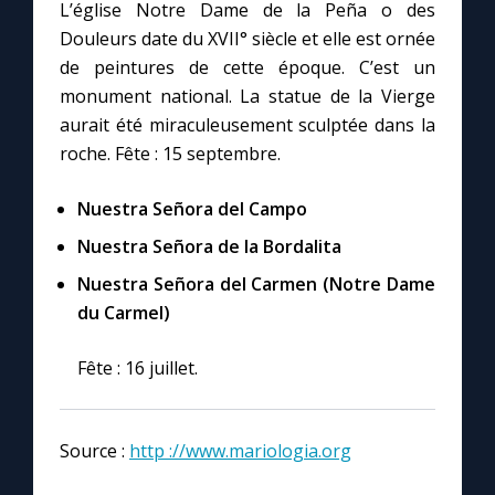
L’église Notre Dame de la Peña o des
Douleurs date du XVII° siècle et elle est ornée
Marie qui défait les nœuds
de peintures de cette époque. C’est un
monument national. La statue de la Vierge
Me consacrer à Jésus par Marie
aurait été miraculeusement sculptée dans la
roche. Fête : 15 septembre.
Mes intentions de prière
Nuestra Señora del Campo
Nuestra Señora de la Bordalita
Une Minute avec Marie
Nuestra Señora del Carmen (Notre Dame
du Carmel)
Une neuvaine
Fête : 16 juillet.
◼︎
À la une
1000 Raisons de Croire
Source :
http ://www.mariologia.org