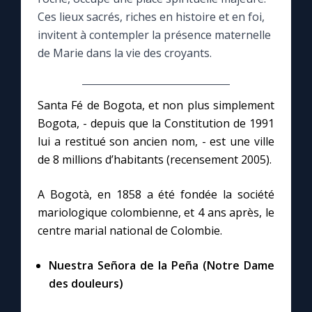
Ces lieux sacrés, riches en histoire et en foi,
Le compte Tiktok
invitent à contempler la présence maternelle
de Marie dans la vie des croyants.
Le magazine
Santa Fé de Bogota, et non plus simplement
Le site internet
Bogota, - depuis que la Constitution de 1991
lui a restitué son ancien nom, - est une ville
Questions-réponses
de 8 millions d’habitants (recensement 2005).
A Bogotà, en 1858 a été fondée la société
◼︎
Prier au quotidien
mariologique colombienne, et 4 ans après, le
centre marial national de Colombie.
Avec Thérèse de Lisieux
Nuestra Señora de la Peña (Notre Dame
L'Évangile chaque jour
des douleurs)
Les premiers samedis du mois