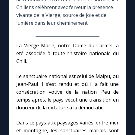
Chiliens célèbrent avec ferveur la présence
Le compte Tiktok
vivante de la Vierge, source de joie et de
lumière dans leur cheminement.
Le magazine
La Vierge Marie, notre Dame du Carmel, a
Le site internet
été associée à toute l’histoire nationale du
Chili.
Questions-réponses
Le sanctuaire national est celui de Maipu, où
Jean-Paul II s’est rendu et où il a fait une
◼︎
Prier au quotidien
consécration votive de la nation. Peu de
temps après, le pays vécut une transition en
Avec Thérèse de Lisieux
douceur de la dictature à la démocratie.
L'Évangile chaque jour
Dans ce pays aux paysages variés, entre mer
et montagne, les sanctuaires marials sont
Les premiers samedis du mois