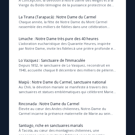
À Concepción, la dévotion à Notre Dame des Neiges et à la
Chapelet pour le monde
Vierge du Boldo témoigne de la puissance protectrice de
Marie, qui, par sa présence et ses ap...
La Tirana (Tarapacà) : Notre Dame du Carmel
Contact
Chaque année, la fête de Notre Dame du Mont Carmel
rassemble des milliers de fidèles dans une célébration
vivante où la Vierge Marie est honorée comme ...
Faire un don
Limache : Notre Dame très pure des 40 heures
L’adoration eucharistique des Quarante Heures, inspirée
par Notre Dame, invite les fidèles à une prière profonde et
Marie de Nazareth
communautaire devant le Saint Sacre...
Lo Vazquez : Sanctuaire de l’Immaculée
Depuis 1852, le sanctuaire de Lo Vasquez, reconstruit en
1940, accueille chaque 8 décembre des milliers de pèlerins
venus à pied, souvent pieds nus, po...
Maipù : Notre Dame du Carmel, sanctuaire national
Au Chili, la dévotion mariale se manifeste à travers des
sanctuaires et statues emblématiques qui célèbrent Marie
sous ses divers titres, témoignant de...
Rinconada : Notre Dame du Carmel
Élevée au cœur des Andes chiliennes, Notre-Dame du
Carmel incarne la présence maternelle de Marie au sein
des luttes humaines, honorée par les libérate...
Santiago, riche en sanctuaires marials
À Tacota, au cœur des montagnes chiliennes, une