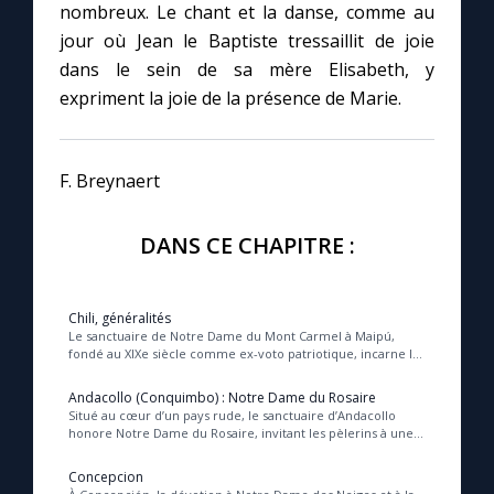
nombreux. Le chant et la danse, comme au
jour où Jean le Baptiste tressaillit de joie
Marie qui défait les nœuds
dans le sein de sa mère Elisabeth, y
expriment la joie de la présence de Marie.
Me consacrer à Jésus par Marie
F. Breynaert
Mes intentions de prière
DANS CE CHAPITRE :
Une Minute avec Marie
Une neuvaine
Chili, généralités
Le sanctuaire de Notre Dame du Mont Carmel à Maipú,
fondé au XIXe siècle comme ex-voto patriotique, incarne la
présence maternelle de Marie dans l’hist...
◼︎
À la une
Andacollo (Conquimbo) : Notre Dame du Rosaire
Situé au cœur d’un pays rude, le sanctuaire d’Andacollo
honore Notre Dame du Rosaire, invitant les pèlerins à une
1000 Raisons de Croire
prière contemplative qui conduit à la...
Concepcion