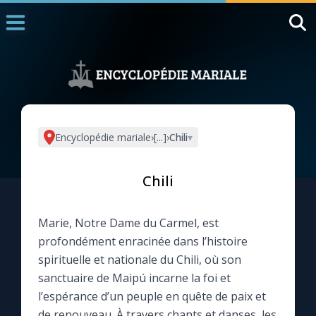
Accueil
La Messe
Aujourd'hui
Nous souten
Encyclopédie mariale
›
[...]
›
Chili
▾
◼︎
1000 Raisons de Croire
Chili
L'actualité de la semaine
Marie, Notre Dame du Carmel, est
La chaîne Youtube
profondément enracinée dans l’histoire
spirituelle et nationale du Chili, où son
La newsletter
sanctuaire de Maipú incarne la foi et
l’espérance d’un peuple en quête de paix et
La vidéo de la semaine
de renouveau. À travers chants et danses, les