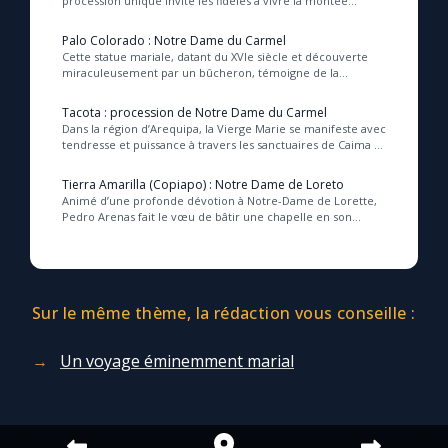
procession unique invite les fidèles à vivre la montée
spirituelle du Carmel, guidés par la Vierge Mari...
Palo Colorado : Notre Dame du Carmel
Cette statue mariale, datant du XVIe siècle et découverte
miraculeusement par un bûcheron, témoigne de la
présence discrète mais profonde de Marie dans...
Tacota : procession de Notre Dame du Carmel
Dans la région d’Arequipa, la Vierge Marie se manifeste avec
tendresse et puissance à travers les sanctuaires de Caima et
Characato, où son interventio...
Tierra Amarilla (Copiapo) : Notre Dame de Loreto
Animé d’une profonde dévotion à Notre-Dame de Lorette,
Pedro Arenas fait le vœu de bâtir une chapelle en son
honneur s’il est béni par la découverte de...
Sur le même thème, la rédaction vous conseille :
Un voyage éminemment marial