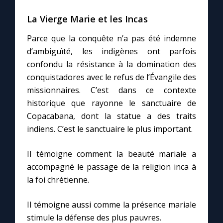
La Vierge Marie et les Incas
Marie qui défait les nœuds
Parce que la conquête n’a pas été indemne
d’ambiguïté, les indigènes ont parfois
Me consacrer à Jésus par Marie
confondu la résistance à la domination des
conquistadores avec le refus de l’Évangile des
Mes intentions de prière
missionnaires. C’est dans ce contexte
historique que rayonne le sanctuaire de
Une Minute avec Marie
Copacabana, dont la statue a des traits
indiens. C’est le sanctuaire le plus important.
Une neuvaine
Il témoigne comment la beauté mariale a
accompagné le passage de la religion inca à
◼︎
À la une
la foi chrétienne.
1000 Raisons de Croire
Il témoigne aussi comme la présence mariale
stimule la défense des plus pauvres.