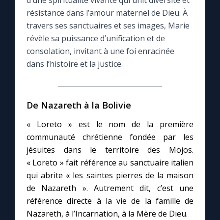
d’une spiritualité vivante qui unit diversité et
résistance dans l’amour maternel de Dieu. À
Le compte Tiktok
travers ses sanctuaires et ses images, Marie
révèle sa puissance d’unification et de
consolation, invitant à une foi enracinée
Le magazine
dans l’histoire et la justice.
Le site internet
De Nazareth à la Bolivie
Questions-réponses
« Loreto » est le nom de la première
communauté chrétienne fondée par les
◼︎
Prier au quotidien
jésuites dans le territoire des Mojos.
« Loreto » fait référence au sanctuaire italien
Avec Thérèse de Lisieux
qui abrite « les saintes pierres de la maison
de Nazareth ». Autrement dit, c’est une
L'Évangile chaque jour
référence directe à la vie de la famille de
Nazareth, à l’Incarnation, à la Mère de Dieu.
Les premiers samedis du mois