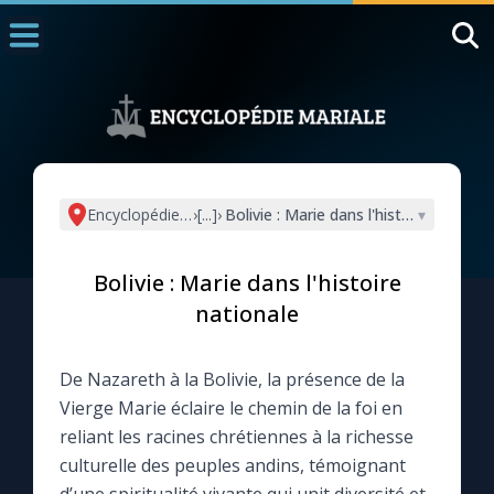
Accueil
La Messe
Aujourd'hui
Nous souten
Encyclopédie mariale
›
[...]
›
Bolivie : Marie dans l'histoire nationa
▾
◼︎
1000 Raisons de Croire
Bolivie : Marie dans l'histoire
L'actualité de la semaine
nationale
La chaîne Youtube
De Nazareth à la Bolivie, la présence de la
Vierge Marie éclaire le chemin de la foi en
La newsletter
reliant les racines chrétiennes à la richesse
culturelle des peuples andins, témoignant
La vidéo de la semaine