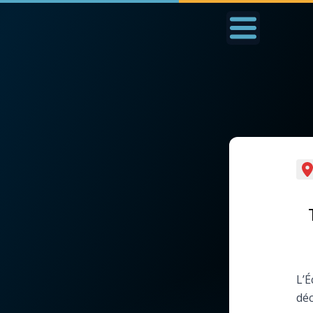
Accueil
La Messe
Aujourd'hui
Nous
◼︎
1000 Raisons de Croire
◼︎
Prier au quotidien
L'actualité de la
Avec Thérèse de Li
semaine
L'Évangile chaque j
La chaîne Youtube
L’É
Les premiers same
déc
La newsletter
du mois