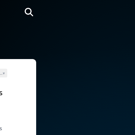
Rechercher
, sens spirituel
▾
s
is