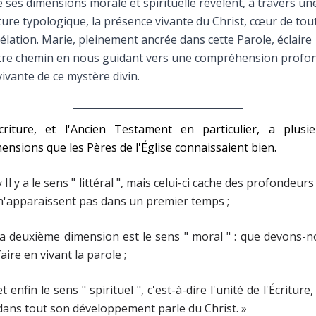
 ses dimensions morale et spirituelle révèlent, à travers un
Faire un don
ture typologique, la présence vivante du Christ, cœur de tou
élation. Marie, pleinement ancrée dans cette Parole, éclaire
Marie de Nazareth
tre chemin en nous guidant vers une compréhension profo
vivante de ce mystère divin.
sus
Écriture, et l'Ancien Testament en particulier, a plusie
ensions que les Pères de l'Église connaissaient bien.
« Il y a le sens " littéral ", mais celui-ci cache des profondeurs
arie
n'apparaissent pas dans un premier temps ;
la deuxième dimension est le sens " moral " : que devons-
faire en vivant la parole ;
et enfin le sens " spirituel ", c'est-à-dire l'unité de l'Écriture,
dans tout son développement parle du Christ. »