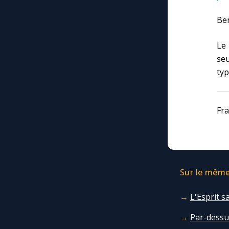
Ben
Le 
seu
typ
Fra
Sur le même 
L'Esprit 
Par-dessus