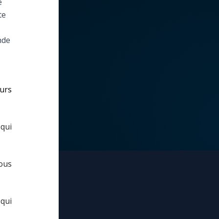
e
te
nde
urs
 qui
nous
 qui