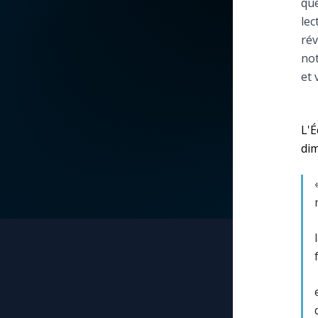
que
lec
La vidéo de la semaine
Marie qui défait les
rév
nœuds
no
Le compte Tiktok
et 
Me consacrer à Jé
par Marie
Le magazine
L'
Mes intentions de
Le site internet
dim
prière
Questions-réponses
Une Minute avec M
Une neuvaine