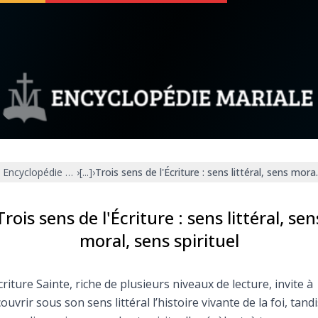
 soutenir
À propos
Facebook
Infos légales
Encyclopédie mariale
›
[...]
›
Trois sens de l'Écriture : sens littéral, sens moral
◼︎
À la une
sieux
1000 Raisons de Croire
Trois sens de l'Écriture : sens littéral, sen
moral, sens spirituel
our
Chapelet pour le monde
criture Sainte, riche de plusieurs niveaux de lecture, invite à
dis
Contact
ouvrir sous son sens littéral l’histoire vivante de la foi, tand