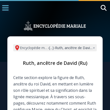
Accueil
La Messe
Aujourd'hui
Nous souten
Encyclopédie mariale
›
[...]
›
Ruth, ancêtre de David (Ru)
▾
◼︎
1000 Raisons de Croire
Ruth, ancêtre de David (Ru)
L'actualité de la semaine
Cette section explore la figure de Ruth,
La chaîne Youtube
ancêtre du roi David, en mettant en lumière
son rôle spirituel et sa signification dans la
La newsletter
lignée messianique. À travers ses sous-
pages, découvrez notamment comment Ruth
La vidéo de la semaine
préfigure Marie, mère du Christ, et enrichit la