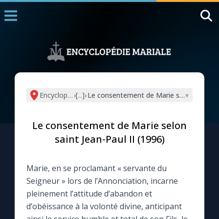
Accueil
La Messe
Aujourd'hui
Nous souten
Encyclopédie mariale
›
[...]
›
Le consentement de Marie selon saint Jea
▾
◼︎
1000 Raisons de Croire
Le consentement de Marie selon
L'actualité de la semaine
saint Jean-Paul II (1996)
La chaîne Youtube
Marie, en se proclamant « servante du
Seigneur » lors de l’Annonciation, incarne
La newsletter
pleinement l’attitude d’abandon et
d’obéissance à la volonté divine, anticipant
La vidéo de la semaine