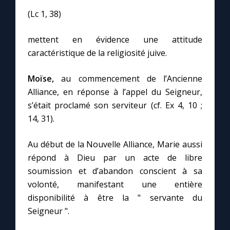
(Lc 1, 38)
Marie qui défait les nœuds
mettent en évidence une attitude
caractéristique de la religiosité juive.
Me consacrer à Jésus par Marie
Moïse,
au commencement de l’Ancienne
Mes intentions de prière
Alliance, en réponse à l’appel du Seigneur,
s’était proclamé son serviteur (cf. Ex 4, 10 ;
Une Minute avec Marie
14, 31).
Au début de la Nouvelle Alliance, Marie aussi
Une neuvaine
répond à Dieu par un acte de libre
soumission et d’abandon conscient à sa
◼︎
À la une
volonté, manifestant une entière
disponibilité à être la " servante du
1000 Raisons de Croire
Seigneur ".