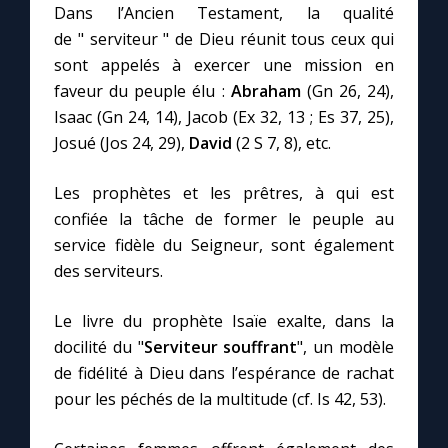
Chapelet pour le monde
Dans l’Ancien Testament, la qualité
de " serviteur " de Dieu réunit tous ceux qui
Contact
sont appelés à exercer une mission en
faveur du peuple élu :
Abraham
(Gn 26, 24),
Isaac (Gn 24, 14), Jacob (Ex 32, 13 ; Es 37, 25),
Faire un don
Josué (Jos 24, 29),
David
(2 S 7, 8), etc.
Marie de Nazareth
Les prophètes et les prêtres, à qui est
confiée la tâche de former le peuple au
service fidèle du Seigneur, sont également
des serviteurs.
Le livre du prophète Isaïe exalte, dans la
docilité du "
Serviteur souffrant
", un modèle
de fidélité à Dieu dans l’espérance de rachat
pour les péchés de la multitude (cf. Is 42, 53).