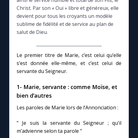
ainsi le service humble et total de son Fils, le
Christ. Par son « Oui » libre et généreux, elle
Le compte Tiktok
devient pour tous les croyants un modèle
sublime de fidélité et de service au plan de
salut de Dieu.
Le magazine
Le site internet
Le premier titre de Marie, c’est celui qu’elle
s’est donnée elle-même, et c’est celui de
Questions-réponses
servante du Seigneur.
1- Marie, servante : comme Moïse, et
◼︎
Prier au quotidien
bien d’autres
Avec Thérèse de Lisieux
Les paroles de Marie lors de l’Annonciation :
L'Évangile chaque jour
" Je suis la servante du Seigneur ; qu’il
m’advienne selon ta parole "
Les premiers samedis du mois