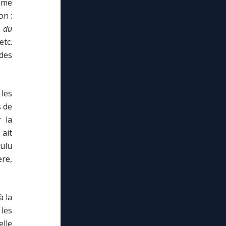
ame
on :
u du
etc.
 des
 les
s de
r la
ait
oulu
ère,
à la
 les
elle