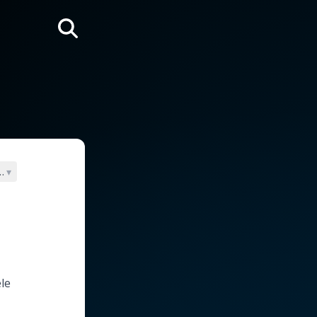
Rechercher
de l'Église
▾
le