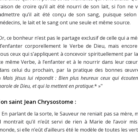
raison de croire qu’il ait été nourri de son lait, si l’on ne 
admettre qu’il ait été conçu de son sang, puisque selon 
médecins, le lait et le sang ont une seule et même source.
Or, ce bonheur n’est pas le partage exclusif de celle qui a mé
d’enfanter corporellement le Verbe de Dieu, mais encore
tous ceux qui s’appliquent à concevoir spirituellement par la
ce même Verbe, à l’enfanter et à le nourrir dans leur cœur
dans celui du prochain, par la pratique des bonnes œuvre
«
Mais Jésus lui répondit : Bien plus heureux ceux qui écouten
parole de Dieu, et qui la mettent en pratique
.* »"
lon saint Jean Chrysostome :
" En parlant de la sorte, le Sauveur ne reniait pas sa mère, 
il montrait qu’il n’eût servi de rien à Marie de l’avoir mi
monde, si elle n’eût d’ailleurs été le modèle de toutes les vert