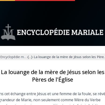
 soutenir
À propos
Facebook
Infos légales
Encyclopédie mariale
›
[...]
›
La louange de la mère de Jésus selon les Pères 
◼︎
À la une
sieux
1000 Raisons de Croire
La louange de la mère de Jésus selon les
Pères de l'Église
our
Chapelet pour le monde
s cet échange entre Jésus et une femme de la foule, se révè
dis
Contact
 grandeur de Marie, non seulement comme Mère du Verbe