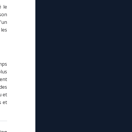
é le
 son
’un
 les
mps
plus
ent
des
u et
s et