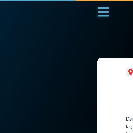
Accueil
La Messe
Aujourd'hui
Nous
◼︎
1000 Raisons de Croire
◼︎
Prier au quotidien
L'actualité de la
Avec Thérèse de Li
semaine
L'Évangile chaque j
La chaîne Youtube
Dan
Les premiers same
la
La newsletter
du mois