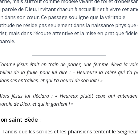
arné, mais surtout comme modèle vivant de foi et d’obéissa
Faire un don
a parole de Dieu, invitant chacun à accueillir et à vivre cet a
in dans son cœur. Ce passage souligne que la véritable
Marie de Nazareth
titude ne réside pas seulement dans la naissance physique
ist, mais dans l’écoute attentive et la mise en pratique fidèle
sus
parole.
Comme Jésus était en train de parler, une femme éleva la voi
milieu de la foule pour lui dire : « Heureuse la mère qui t’a p
dans ses entrailles, et qui t’a nourri de son lait ! »
arie
Alors Jésus lui déclara : « Heureux plutôt ceux qui entenden
parole de Dieu, et qui la gardent ! »
lon saint Bède :
" Tandis que les scribes et les pharisiens tentent le Seigneur