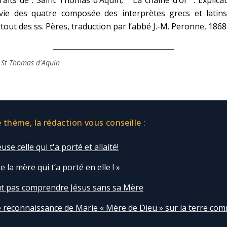
raits de : Saint Thomas d’Aquin, " La chaîne d’or ". Explica
ivie des quatre composée des interprètes grecs et latins
tout des ss. Pères, traduction par l’abbé J.-M. Peronne, 1868
 St Thomas d'Aquin
thème, la rédaction vous conseille :
se celle qui t'a porté et allaité!
 la mère qui t’a porté en elle ! »
t pas comprendre Jésus sans sa Mère
 reconnaissance de Marie « Mère de Dieu » sur la terre com