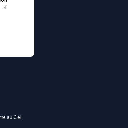
tion
 et
me au Ciel