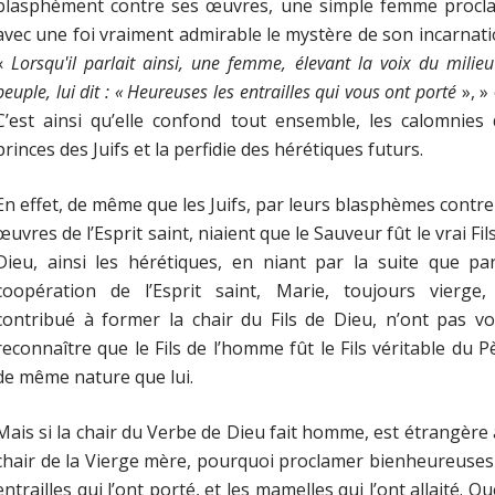
blasphèment contre ses œuvres, une simple femme procl
avec une foi vraiment admirable le mystère de son incarnati
«
Lorsqu'il parlait ainsi, une femme, élevant la voix du milie
peuple, lui dit : « Heureuses les entrailles qui vous ont porté
», » 
C’est ainsi qu’elle confond tout ensemble, les calomnies
princes des Juifs et la perfidie des hérétiques futurs.
En effet, de même que les Juifs, par leurs blasphèmes contre
œuvres de l’Esprit saint, niaient que le Sauveur fût le vrai Fil
Dieu, ainsi les hérétiques, en niant par la suite que pa
coopération de l’Esprit saint, Marie, toujours vierge, 
contribué à former la chair du Fils de Dieu, n’ont pas v
reconnaître que le Fils de l’homme fût le Fils véritable du P
de même nature que lui.
Mais si la chair du Verbe de Dieu fait homme, est étrangère 
chair de la Vierge mère, pourquoi proclamer bienheureuses
entrailles qui l’ont porté, et les mamelles qui l’ont allaité. Qu