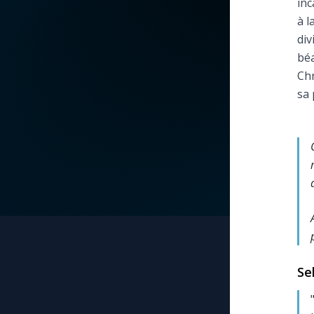
inc
à l
La vidéo de la semaine
Marie qui défait les
div
nœuds
béa
Le compte Tiktok
Chr
Me consacrer à Jé
sa 
par Marie
Le magazine
Mes intentions de
Le site internet
prière
Questions-réponses
Une Minute avec M
Une neuvaine
Se