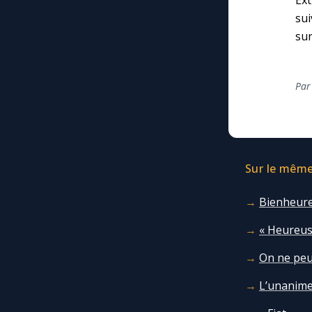
Ext
su
sur
Par
Sur le même 
Bienheureu
« Heureuse
On ne peu
L’unanime