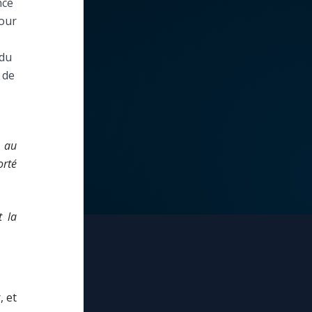
nce
mour
 du
 de
x au
orté
t la
, et