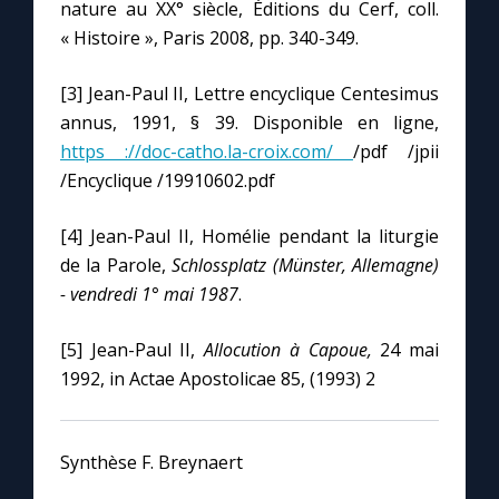
nature au XX° siècle, Éditions du Cerf, coll.
« Histoire », Paris 2008, pp. 340-349.
[3] Jean-Paul II, Lettre encyclique Centesimus
annus, 1991, § 39. Disponible en ligne,
https ://doc-catho.la-croix.com/
/pdf /jpii
/Encyclique /19910602.pdf
[4] Jean-Paul II, Homélie pendant la liturgie
de la Parole,
Schlossplatz (Münster, Allemagne)
- vendredi 1° mai 1987
.
[5] Jean-Paul II,
Allocution à Capoue,
24 mai
1992, in Actae Apostolicae 85, (1993) 2
Synthèse F. Breynaert