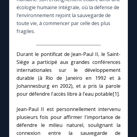
écologie humaine intégrale, où la défense de
Le compte Tiktok
l’environnement rejoint la sauvegarde de
toute vie, à commencer par celle des plus
fragiles.
Le magazine
Le site internet
Durant le pontificat de Jean-Paul II, le Saint-
Siège a participé aux grandes conférences
Questions-réponses
internationales sur le développement
durable (à Rio de Janeiro en 1992 et à
Johannesburg en 2002), et a pris la parole
◼︎
Prier au quotidien
pour défendre l'accès libre à l'eau potable[1].
Avec Thérèse de Lisieux
Jean-Paul II est personnellement intervenu
plusieurs fois pour affirmer l'importance de
L'Évangile chaque jour
défendre le milieu naturel, soulignant la
connexion entre la sauvegarde de
Les premiers samedis du mois