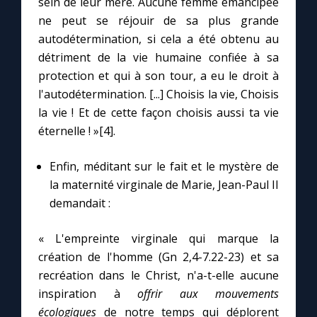
sein de leur mère. Aucune femme émancipée
Chapelet pour le monde
ne peut se réjouir de sa plus grande
autodétermination, si cela a été obtenu au
Contact
détriment de la vie humaine confiée à sa
protection et qui à son tour, a eu le droit à
Faire un don
l'autodétermination. [...] Choisis la vie, Choisis
la vie ! Et de cette façon choisis aussi ta vie
Marie de Nazareth
éternelle ! »[4].
Enfin, méditant sur le fait et le mystère de
la maternité virginale de Marie, Jean-Paul II
demandait :
« L'empreinte virginale qui marque la
création de l'homme (Gn 2,4-7.22-23) et sa
recréation dans le Christ, n'a-t-elle aucune
inspiration à
offrir aux mouvements
écologiques
de notre temps qui déplorent