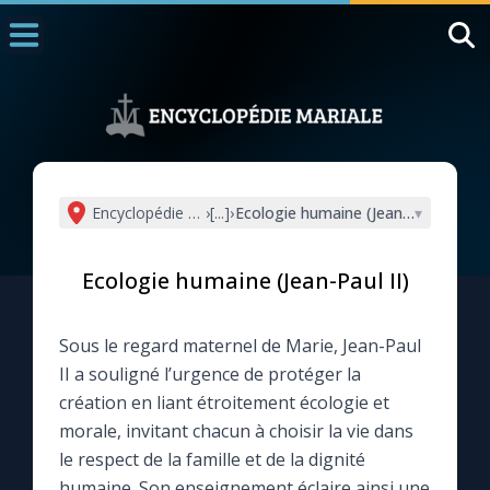
Accueil
La Messe
Aujourd'hui
Nous souten
Encyclopédie mariale
›
[...]
›
Ecologie humaine (Jean-Paul II)
▾
◼︎
1000 Raisons de Croire
Ecologie humaine (Jean-Paul II)
L'actualité de la semaine
Sous le regard maternel de Marie, Jean-Paul
La chaîne Youtube
II a souligné l’urgence de protéger la
création en liant étroitement écologie et
La newsletter
morale, invitant chacun à choisir la vie dans
le respect de la famille et de la dignité
La vidéo de la semaine
humaine. Son enseignement éclaire ainsi une