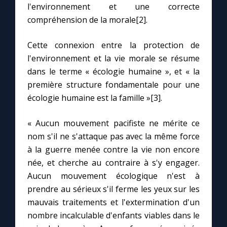
l'environnement et une correcte
compréhension de la morale[2].
Marie qui défait les nœuds
Cette connexion entre la protection de
Me consacrer à Jésus par Marie
l'environnement et la vie morale se résume
dans le terme « écologie humaine », et « la
première structure fondamentale pour une
Mes intentions de prière
écologie humaine est la famille »[3].
Une Minute avec Marie
« Aucun mouvement pacifiste ne mérite ce
nom s'il ne s'attaque pas avec la même force
Une neuvaine
à la guerre menée contre la vie non encore
née, et cherche au contraire à s'y engager.
Aucun mouvement écologique n'est à
◼︎
À la une
prendre au sérieux s'il ferme les yeux sur les
1000 Raisons de Croire
mauvais traitements et l'extermination d'un
nombre incalculable d'enfants viables dans le