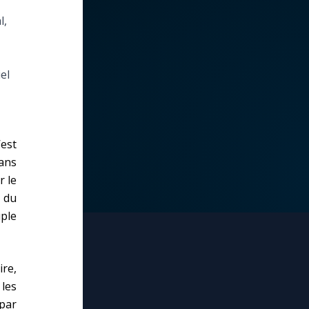
l,
el
est
ans
r le
 du
ple
ire,
les
par