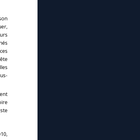
ison
uer,
eurs
nés
ices
uête
les
sus-
uent
ire
iste
010,