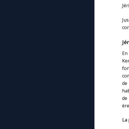
Jér
Ju
con
Jér
En
Ke
fo
com
de
hab
de
ère
La 