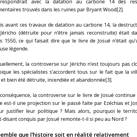
rrespondrait avec la datation au carbone 14 des res
mentaires trouvés dans les ruines par Bryant Wood[2].
s avant ces travaux de datation au carbone 14, la destruc
Jéricho (détruite pour n’être jamais reconstruite) était d
s 1550, ce qui faisait dire que le livre de Josué n’était qu
use légende.
uellement, la controverse sur Jéricho n’est toujours pas cl
ique les spécialistes s’accordent tous sur le fait que la vil
 et bien été détruite, incendiée et abandonnée[3].
conséquence, la controverse sur le livre de Josué continue 
re est-il une projection sur le passé faite par Ezéchias et Jo
r justifier leur politique ? Mais alors, pourquoi le territ
t-disant conquis par Josué remonte-t-il si peu au Nord ?
 semble que l’histoire soit en réalité relativement