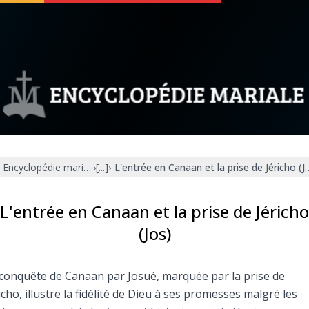
 soutenir
À propos
Facebook
Infos légales
Encyclopédie mariale
›
[...]
›
L'entrée en Canaan et la prise de Jéricho (J
◼︎
À la une
sieux
1000 Raisons de Croire
L'entrée en Canaan et la prise de Jéricho
(Jos)
our
Chapelet pour le monde
conquête de Canaan par Josué, marquée par la prise de
dis
Contact
icho, illustre la fidélité de Dieu à ses promesses malgré les