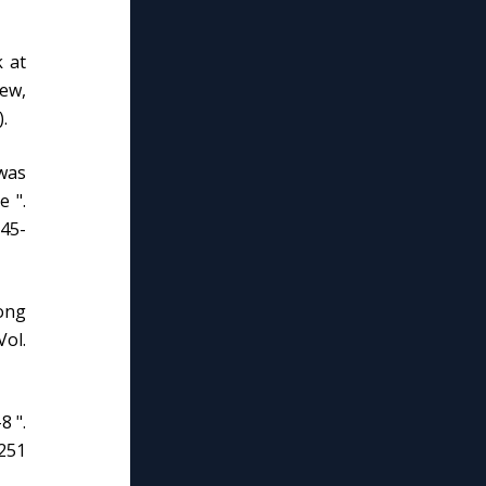
k at
ew,
.
was
 ".
 45-
rong
Vol.
8 ".
251