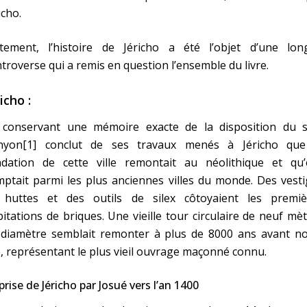
icho.
stement, l’histoire de Jéricho a été l’objet d’une lon
troverse qui a remis en question l’ensemble du livre.
icho :
 conservant une mémoire exacte de la disposition du si
nyon[1] conclut de ses travaux menés à Jéricho que
ndation de cette ville remontait au néolithique et qu’e
ptait parmi les plus anciennes villes du monde. Des vest
 huttes et des outils de silex côtoyaient les premiè
itations de briques. Une vieille tour circulaire de neuf mè
 diamètre semblait remonter à plus de 8000 ans avant no
, représentant le plus vieil ouvrage maçonné connu.
prise de Jéricho par Josué vers l’an 1400