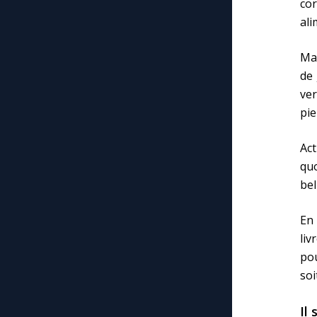
co
ali
Mai
de 
ver
pie
Act
quo
bel
En 
liv
pou
soi
Il