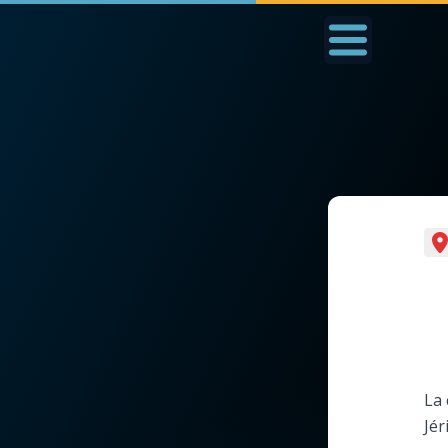
Accueil
La Messe
Aujourd'hui
Nous
◼︎
1000 Raisons de Croire
◼︎
Prier au quotidien
L'actualité de la
Avec Thérèse de Li
semaine
L'Évangile chaque j
La chaîne Youtube
La 
Les premiers same
Jér
La newsletter
du mois