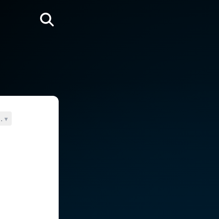
Rechercher
os)
▾