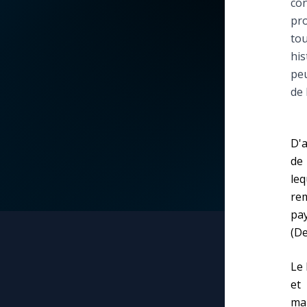
con
pro
La vidéo de la semaine
Marie qui défait les
tou
nœuds
his
Le compte Tiktok
peu
Me consacrer à Jé
de 
par Marie
Le magazine
Mes intentions de
Le site internet
D'a
prière
de
leq
Questions-réponses
Une Minute avec M
re
pa
Une neuvaine
(D
Le 
et
ma