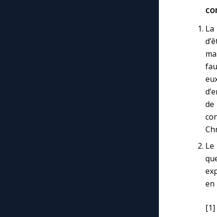
co
La 
d’ê
mai
fau
eux
d’e
de
con
Chr
Le 
que
exp
en 
[1]