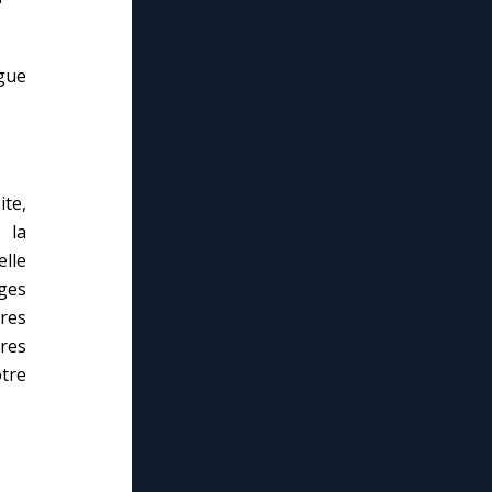
gue
te,
 la
lle
iges
res
tres
tre