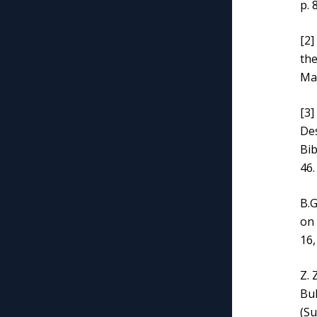
p. 
[2]
th
Mar
[3]
Des
Bib
46.
B.G
on 
16,
Z. 
Bu
(Su