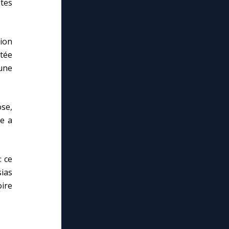
tes
tion
atée
’une
ose,
le a
: ce
sias
oire