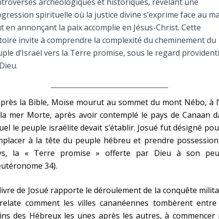
troverses archéologiques et historiques, révélant une
Faire un don
gression spirituelle où la justice divine s’exprime face au ma
t en annonçant la paix accomplie en Jésus-Christ. Cette
Marie de Nazareth
toire invite à comprendre la complexité du cheminement du
ple d’Israël vers la Terre promise, sous le regard providenti
sus
Dieu.
près la Bible, Moïse mourut au sommet du mont Nébo, à l’
 la mer Morte, après avoir contemplé le pays de Canaan d
uel le peuple israélite devait s’établir. Josué fut désigné pou
arie
mplacer à la tête du peuple hébreu et prendre possession
ys, la « Terre promise » offerte par Dieu à son peu
eutéronome 34).
livre de Josué rapporte le déroulement de la conquête milita
 relate comment les villes cananéennes tombèrent entre 
ins des Hébreux les unes après les autres, à commencer 