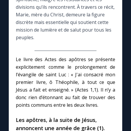
divisions qu’ils rencontrent. À travers ce récit,
Le compte Tiktok
Marie, mère du Christ, demeure la figure
discrète mais essentielle qui soutient cette
mission de lumière et de salut pour tous les
Le magazine
peuples.
Le site internet
Le livre des Actes des apôtres se présente
Questions-réponses
explicitement comme le prolongement de
l’évangile de saint Luc : « J'ai consacré mon
premier livre, ô Théophile, à tout ce que
◼︎
Prier au quotidien
Jésus a fait et enseigné. » (Actes 1,1). Il n’y a
Avec Thérèse de Lisieux
donc rien d’étonnant au fait de trouver des
points communs entre les deux livres.
L'Évangile chaque jour
Les apôtres, à la suite de Jésus,
annoncent une année de grâce (1).
Les premiers samedis du mois