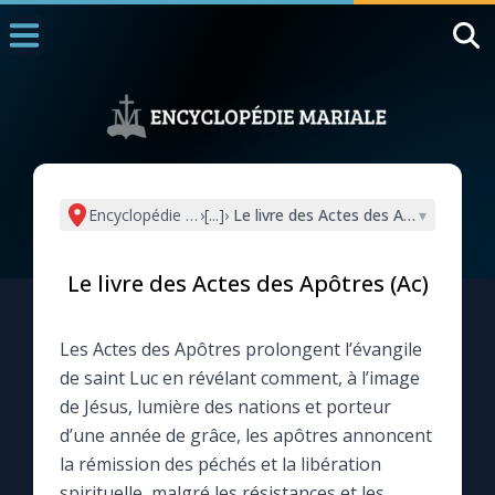
Accueil
La Messe
Aujourd'hui
Nous souten
Encyclopédie mariale
›
[...]
›
Le livre des Actes des Apôtres (Ac)
▾
◼︎
1000 Raisons de Croire
Le livre des Actes des Apôtres (Ac)
L'actualité de la semaine
Les Actes des Apôtres prolongent l’évangile
La chaîne Youtube
de saint Luc en révélant comment, à l’image
de Jésus, lumière des nations et porteur
La newsletter
d’une année de grâce, les apôtres annoncent
la rémission des péchés et la libération
La vidéo de la semaine
spirituelle, malgré les résistances et les