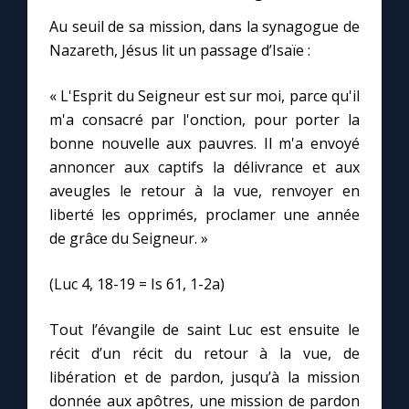
Au seuil de sa mission, dans la synagogue de
Nazareth, Jésus lit un passage d’Isaïe :
Marie qui défait les nœuds
« L'Esprit du Seigneur est sur moi, parce qu'il
Me consacrer à Jésus par Marie
m'a consacré par l'onction, pour porter la
bonne nouvelle aux pauvres. Il m'a envoyé
Mes intentions de prière
annoncer aux captifs la délivrance et aux
aveugles le retour à la vue, renvoyer en
Une Minute avec Marie
liberté les opprimés, proclamer une année
de grâce du Seigneur. »
Une neuvaine
(Luc 4, 18-19 = Is 61, 1-2a)
◼︎
À la une
Tout l’évangile de saint Luc est ensuite le
récit d’un récit du retour à la vue, de
1000 Raisons de Croire
libération et de pardon, jusqu’à la mission
donnée aux apôtres, une mission de pardon