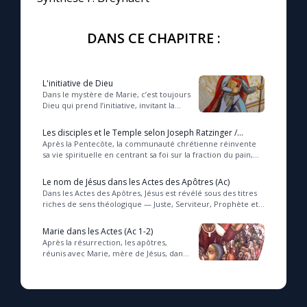
DANS CE CHAPITRE :
L'initiative de Dieu
Dans le mystère de Marie, c’est toujours
Dieu qui prend l’initiative, invitant la
liberté humaine à répondre avec foi et
courage, révélant ainsi la coo...
Les disciples et le Temple selon Joseph Ratzinger /
Benoît XVI (2011)
Après la Pentecôte, la communauté chrétienne réinvente
sa vie spirituelle en centrant sa foi sur la fraction du pain,
signe vivant de la présence du Ch...
Le nom de Jésus dans les Actes des Apôtres (Ac)
Dans les Actes des Apôtres, Jésus est révélé sous des titres
riches de sens théologique — Juste, Serviteur, Prophète et
Seigneur — qui affirment sa mis...
Marie dans les Actes (Ac 1-2)
Après la résurrection, les apôtres,
réunis avec Marie, mère de Jésus, dans
une prière fervente et unanime,
attendent la promesse de l'Esprit Saint ;
à ...