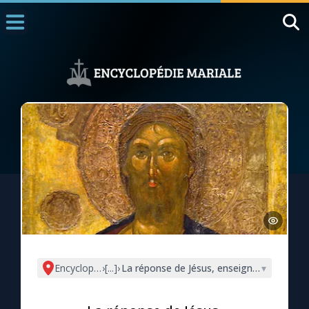
Accueil
La Messe
Aujourd'hui
Nous souten
◼︎
1000 Raisons de Croire
L'actualité de la semaine
La chaîne Youtube
La newsletter
Encyclopédie mariale
›
[...]
›
La réponse de Jésus, enseignement pour 
▾
La vidéo de la semaine