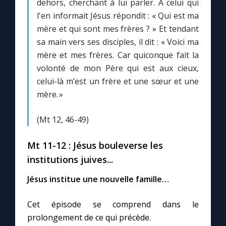
dehors, cherchant à lui parler. À celui qui
l'en informait Jésus répondit : « Qui est ma
Marie qui défait les nœuds
mère et qui sont mes frères ? » Et tendant
sa main vers ses disciples, il dit : « Voici ma
mère et mes frères. Car quiconque fait la
Me consacrer à Jésus par Marie
volonté de mon Père qui est aux cieux,
celui-là m’est un frère et une sœur et une
Mes intentions de prière
mère. »
Une Minute avec Marie
(Mt 12, 46-49)
Une neuvaine
Mt 11-12 : Jésus bouleverse les
institutions juives...
Jésus institue une nouvelle famille…
◼︎
À la une
1000 Raisons de Croire
Cet épisode se comprend dans le
prolongement de ce qui précède.