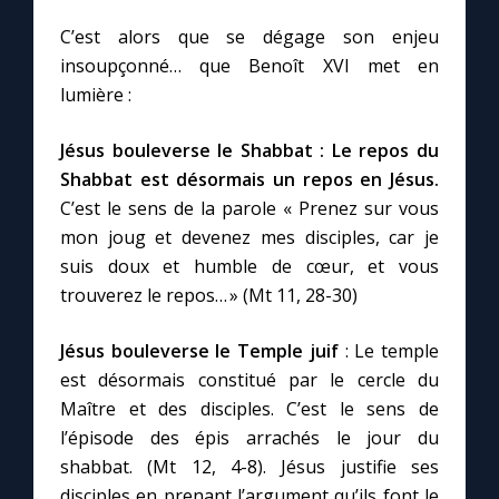
Chapelet pour le monde
C’est alors que se dégage son enjeu
insoupçonné… que Benoît XVI met en
Contact
lumière :
Faire un don
Jésus bouleverse le Shabbat : Le repos du
Shabbat est désormais un repos en Jésus.
Marie de Nazareth
C’est le sens de la parole « Prenez sur vous
mon joug et devenez mes disciples, car je
suis doux et humble de cœur, et vous
trouverez le repos… » (Mt 11, 28-30)
Jésus bouleverse le Temple juif
: Le temple
est désormais constitué par le cercle du
Maître et des disciples. C’est le sens de
l’épisode des épis arrachés le jour du
shabbat. (Mt 12, 4-8). Jésus justifie ses
disciples en prenant l’argument qu’ils font le