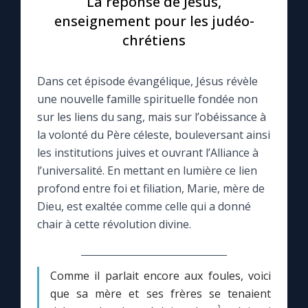
La réponse de Jésus,
enseignement pour les judéo-
Le compte Tiktok
chrétiens
Le magazine
Dans cet épisode évangélique, Jésus révèle
une nouvelle famille spirituelle fondée non
Le site internet
sur les liens du sang, mais sur l’obéissance à
la volonté du Père céleste, bouleversant ainsi
Questions-réponses
les institutions juives et ouvrant l’Alliance à
l’universalité. En mettant en lumière ce lien
profond entre foi et filiation, Marie, mère de
◼︎
Prier au quotidien
Dieu, est exaltée comme celle qui a donné
chair à cette révolution divine.
Avec Thérèse de Lisieux
L'Évangile chaque jour
Comme il parlait encore aux foules, voici
que sa mère et ses frères se tenaient
Les premiers samedis du mois