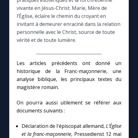
pratiques ésotériques et la foi chrétienne
vivante en Jésus-Christ. Marie, Mère de
Le compte Tiktok
l’Église, éclaire le chemin du croyant en
invitant à demeurer enraciné dans la relation
personnelle avec le Christ, source de toute
Le magazine
vérité et de toute lumière.
Le site internet
Les articles précédents ont donné un
Questions-réponses
historique de la Franc-maçonnerie, une
analyse biblique, les principaux textes du
magistère romain.
◼︎
Prier au quotidien
Avec Thérèse de Lisieux
On pourra aussi utilement se référer aux
documents suivants :
L'Évangile chaque jour
Déclaration de l'épiscopat allemand,
L'Église
et la franc-maçonnerie
, Pressedienst 12 mai
Les premiers samedis du mois