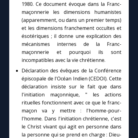
1980. Ce document évoque dans la Franc-
maçonnerie les dimensions humanistes
Marie qui défait les nœuds
(apparemment, ou dans un premier temps)
et les dimensions franchement occultes et
Me consacrer à Jésus par Marie
ésotériques ; il donne une explication des
mécanismes internes de la Franc-
maçonnerie et pourquoi ils sont
Mes intentions de prière
incompatibles avec la vie chrétienne.
Une Minute avec Marie
Déclaration des évêques de la Conférence
épiscopale de l'Océan Indien (CEDOI). Cette
déclaration insiste sur le fait que dans
Une neuvaine
l'initiation maçonnique, " les actions
rituelles fonctionnent avec ce que le franc-
◼︎
À la une
maçon va y mettre : l'homme-pour-
l'homme. Dans l'initiation chrétienne, c'est
1000 Raisons de Croire
le Christ vivant qui agit en personne dans
la personne qui se prend en charge : Dieu-