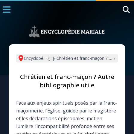
Accueil
La Messe
Aujourd'hui
Nous souten
Encyclopédie mariale
›
[...]
›
Chrétien et franc-maçon ? Autre bibliogr
▾
◼︎
1000 Raisons de Croire
Chrétien et franc-maçon ? Autre
L'actualité de la semaine
bibliographie utile
La chaîne Youtube
Face aux enjeux spirituels posés par la franc-
maçonnerie, l’Église, guidée par le magistère
La newsletter
et les déclarations épiscopales, met en
lumière l’incompatibilité profonde entre ses
La vidéo de la semaine