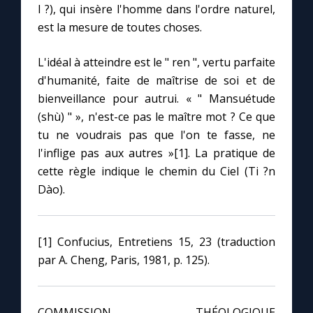
l ?), qui insère l'homme dans l'ordre naturel,
est la mesure de toutes choses.
Marie qui défait les nœuds
L'idéal à atteindre est le " ren ", vertu parfaite
Me consacrer à Jésus par Marie
d'humanité, faite de maîtrise de soi et de
bienveillance pour autrui. « " Mansuétude
(shù) " », n'est-ce pas le maître mot ? Ce que
Mes intentions de prière
tu ne voudrais pas que l'on te fasse, ne
l'inflige pas aux autres »[1]. La pratique de
Une Minute avec Marie
cette règle indique le chemin du Ciel (Ti ?n
Dào).
Une neuvaine
[1] Confucius, Entretiens 15, 23 (traduction
◼︎
À la une
par A. Cheng, Paris, 1981, p. 125).
1000 Raisons de Croire
COMMISSION THÉOLOGIQUE