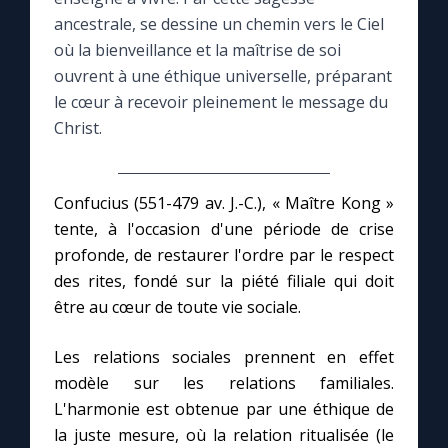
ancestrale, se dessine un chemin vers le Ciel
Le compte Tiktok
où la bienveillance et la maîtrise de soi
ouvrent à une éthique universelle, préparant
le cœur à recevoir pleinement le message du
Le magazine
Christ.
Le site internet
Confucius (551-479 av. J.-C.), « Maître Kong »
Questions-réponses
tente, à l'occasion d'une période de crise
profonde, de restaurer l'ordre par le respect
des rites, fondé sur la piété filiale qui doit
◼︎
Prier au quotidien
être au cœur de toute vie sociale.
Avec Thérèse de Lisieux
Les relations sociales prennent en effet
modèle sur les relations familiales.
L'Évangile chaque jour
L'harmonie est obtenue par une éthique de
la juste mesure, où la relation ritualisée (le
Les premiers samedis du mois