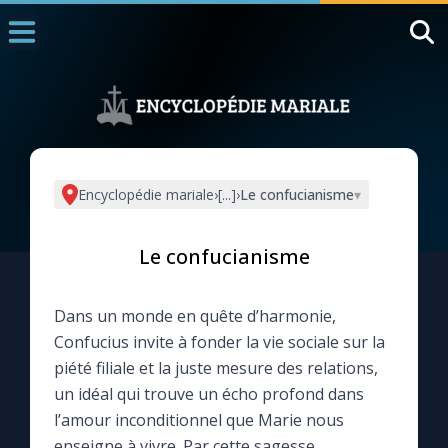
Accueil
La Messe
Aujourd'hui
Nous souten
Encyclopédie mariale
›
[...]
›
Le confucianisme
▾
◼︎
1000 Raisons de Croire
Le confucianisme
L'actualité de la semaine
Dans un monde en quête d’harmonie,
La chaîne Youtube
Confucius invite à fonder la vie sociale sur la
piété filiale et la juste mesure des relations,
La newsletter
un idéal qui trouve un écho profond dans
l’amour inconditionnel que Marie nous
La vidéo de la semaine
enseigne à vivre. Par cette sagesse