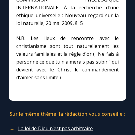
Chapelet pour le monde
INTERNATIONALE, À la recherche d'une
éthique universelle : Nouveau regard sur la
Contact
loi naturelle, 20 mai 2009, §15
Faire un don
N.B. Les lieux de rencontre avec le
christianisme sont tout naturellement les
Marie de Nazareth
valeurs familiales et la règle d'or (" Ne fais à
personne ce que tu n'aimerais pas subir " qui
devient avec le Christ le commandement
d'aimer sans limite.)
Sur le même thème, la rédaction vous conseille :
La loi de Dieu n’est pas arbitraire