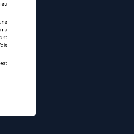
Dieu
 une
on à
dont
fois
 est