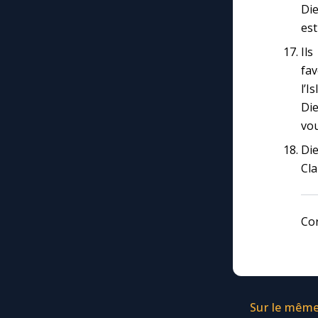
Die
est
Ils
fav
l’I
Die
vou
Die
Cla
Cor
Sur le même 