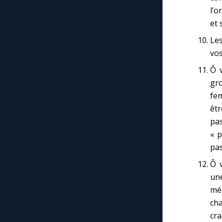
l’o
et 
Les
vos
Ô v
gr
fem
êtr
pas
« p
pas
Ô v
une
méd
ch
cr