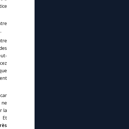
tice
ntre
.
tre
des
eut-
ncez
 que
pent
 car
t ne
r la
 Et
Très