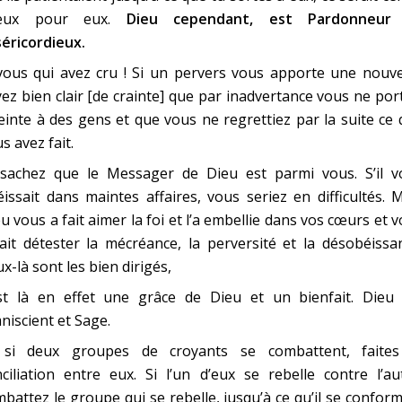
eux pour eux.
Dieu cependant, est Pardonneur
éricordieux.
ous qui avez cru ! Si un pervers vous apporte une nouvel
ez bien clair [de crainte] que par inadvertance vous ne por
einte à des gens et que vous ne regrettiez par la suite ce
s avez fait.
 sachez que le Messager de Dieu est parmi vous. S’il v
issait dans maintes affaires, vous seriez en difficultés. 
u vous a fait aimer la foi et l’a embellie dans vos cœurs et 
ait détester la mécréance, la perversité et la désobéissa
x-là sont les bien dirigés,
est là en effet une grâce de Dieu et un bienfait. Dieu 
iscient et Sage.
 si deux groupes de croyants se combattent, faites
ciliation entre eux. Si l’un d’eux se rebelle contre l’au
battez le groupe qui se rebelle, jusqu’à ce qu’il se confor