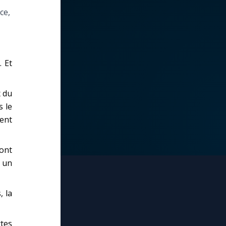
ce,
 Et
x du
s le
ient
ont
t un
, la
rtes