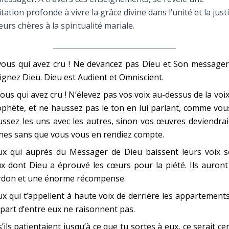
Faire un don
itation profonde à vivre la grâce divine dans l’unité et la justi
eurs chères à la spiritualité mariale.
Marie de Nazareth
sus
ous qui avez cru ! Ne devancez pas Dieu et Son messager.
ignez Dieu. Dieu est Audient et Omniscient.
ous qui avez cru ! N’élevez pas vos voix au-dessus de la voi
phète, et ne haussez pas le ton en lui parlant, comme vou
ssez les uns avec les autres, sinon vos œuvres deviendra
nes sans que vous vous en rendiez compte.
arie
ux qui auprès du Messager de Dieu baissent leurs voix s
x dont Dieu a éprouvé les cœurs pour la piété. Ils auron
rdon et une énorme récompense.
x qui t’appellent à haute voix de derrière les appartements
part d’entre eux ne raisonnent pas.
s’ils patientaient jusqu’à ce que tu sortes à eux, ce serait ce