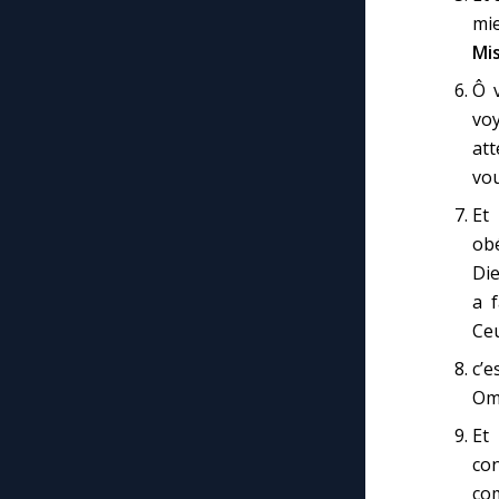
mi
Mis
Ô v
voy
att
vou
Et
obé
Die
a f
Ceu
c’
Omn
Et
con
com