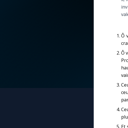
inv
La vidéo de la semaine
Marie qui défait les
val
nœuds
Le compte Tiktok
Me consacrer à Jé
Ô v
par Marie
Le magazine
cra
Ô v
Mes intentions de
Le site internet
Pro
prière
hau
vai
Questions-réponses
Une Minute avec M
Ce
ceu
Une neuvaine
pa
Ceu
plu
Et 