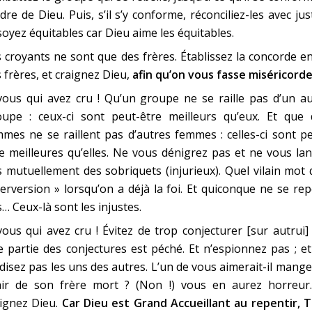
rdre de Dieu. Puis, s’il s’y conforme, réconciliez-les avec jus
soyez équitables car Dieu aime les équitables.
 croyants ne sont que des frères. Établissez la concorde e
 frères, et craignez Dieu,
afin qu’on vous fasse miséricorde
ous qui avez cru ! Qu’un groupe ne se raille pas d’un au
oupe : ceux-ci sont peut-être meilleurs qu’eux. Et que 
mes ne se raillent pas d’autres femmes : celles-ci sont p
e meilleures qu’elles. Ne vous dénigrez pas et ne vous la
 mutuellement des sobriquets (injurieux). Quel vilain mot
erversion » lorsqu’on a déjà la foi. Et quiconque ne se re
… Ceux-là sont les injustes.
ous qui avez cru ! Évitez de trop conjecturer [sur autrui]
 partie des conjectures est péché. Et n’espionnez pas ; e
isez pas les uns des autres. L’un de vous aimerait-il mange
air de son frère mort ? (Non !) vous en aurez horreur.
aignez Dieu.
Car Dieu est Grand Accueillant au repentir, 