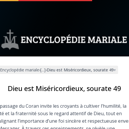
 soutenir
À propos
Facebook
Infos légales
Encyclopédie mariale
›
[...]
›
Dieu est Miséricordieux, sourate 49
▾
◼︎
À la une
sieux
1000 Raisons de Croire
Dieu est Miséricordieux, sourate 49
our
Chapelet pour le monde
passage du Coran invite les croyants à cultiver l’humilité, la
té et la fraternité sous le regard attentif de Dieu, tout en
dis
Contact
lignant l’importance d’une foi sincère et respectueuse enve
Messager. À travers ces enseignements, se révèle une