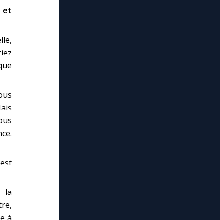
 et
le,
tiez
 que
ous
Mais
vous
nce.
est
 la
tre,
me à