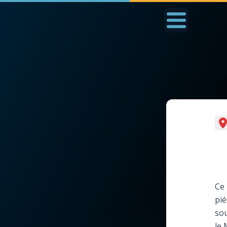
Accueil
La Messe
Aujourd'hui
Nous
◼︎
1000 Raisons de Croire
◼︎
Prier au quotidien
L'actualité de la
Avec Thérèse de Li
semaine
L'Évangile chaque j
Ce 
La chaîne Youtube
pié
Les premiers same
sou
La newsletter
du mois
le 