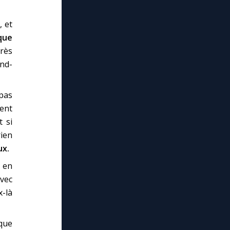
, et
que
rès
and-
 pas
ent
t si
ien
ux.
t en
avec
-là
 que