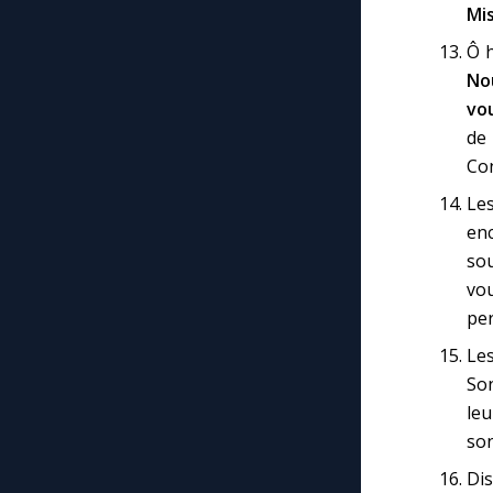
Mis
Ô h
No
vo
de 
Co
Les
en
sou
vo
per
Les
Son
leu
son
Dis