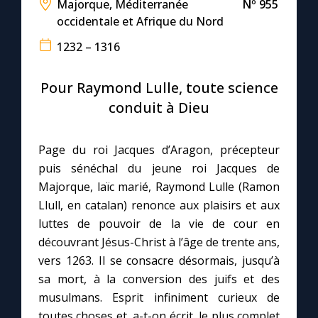
Majorque, Méditerranée
Nº 955
occidentale et Afrique du Nord
Le compte Tiktok
1232 – 1316
Le magazine
Pour Raymond Lulle, toute science
conduit à Dieu
Le site internet
Page du roi Jacques d’Aragon, précepteur
Questions-réponses
puis sénéchal du jeune roi Jacques de
Majorque, laïc marié, Raymond Lulle (Ramon
Llull, en catalan) renonce aux plaisirs et aux
◼︎
Prier au quotidien
luttes de pouvoir de la vie de cour en
Avec Thérèse de Lisieux
découvrant Jésus-Christ à l’âge de trente ans,
vers 1263. Il se consacre désormais, jusqu’à
L'Évangile chaque jour
sa mort, à la conversion des juifs et des
musulmans. Esprit infiniment curieux de
toutes choses et, a-t-on écrit, le plus complet
Les premiers samedis du mois