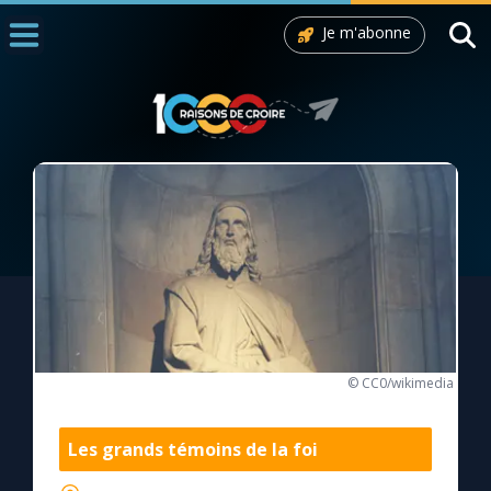
Je m'abonne
Accueil
La Messe
Aujourd'hui
Nous souten
◼︎
1000 Raisons de Croire
L'actualité de la semaine
La chaîne Youtube
© CC0/wikimedia
La newsletter
Les grands témoins de la foi
La vidéo de la semaine