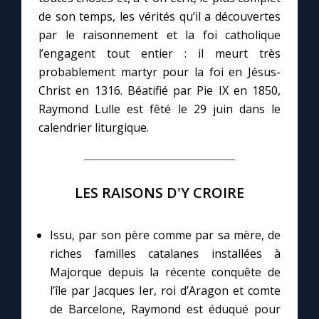
de son temps, les vérités qu’il a découvertes
par le raisonnement et la foi catholique
Marie qui défait les nœuds
l’engagent tout entier : il meurt très
probablement martyr pour la foi en Jésus-
Me consacrer à Jésus par Marie
Christ en 1316. Béatifié par Pie IX en 1850,
Raymond Lulle est fêté le 29 juin dans le
Mes intentions de prière
calendrier liturgique.
Une Minute avec Marie
LES RAISONS D'Y CROIRE
Une neuvaine
Issu, par son père comme par sa mère, de
riches familles catalanes installées à
◼︎
À la une
Majorque depuis la récente conquête de
1000 Raisons de Croire
l’île par Jacques Ier, roi d’Aragon et comte
de Barcelone, Raymond est éduqué pour