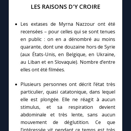
LES RAISONS D'Y CROIRE
Marie qui défait les nœuds
Les extases de Myrna Nazzour ont été
recensées – pour celles qui se sont tenues
Me consacrer à Jésus par Marie
en public : on en a dénombré au moins
quarante, dont une douzaine hors de Syrie
Mes intentions de prière
(aux États-Unis, en Belgique, en Ukraine,
au Liban et en Slovaquie). Nombre d’entre
Une Minute avec Marie
elles ont été filmées.
Une neuvaine
Plusieurs personnes ont décrit l’état très
particulier, quasi catatonique, dans lequel
elle est plongée. Elle ne réagit à aucun
◼︎
À la une
stimulus, et sa respiration devient
abdominale et très lente, sans aucun
1000 Raisons de Croire
mouvement de déglutition. Ce que
l’intéressée vit pendant ce temps est très