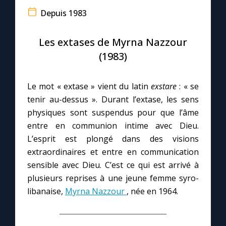
Depuis 1983
Le compte Tiktok
Les extases de Myrna Nazzour
Le magazine
(1983)
Le site internet
Le mot « extase » vient du latin
exstare
: « se
tenir au-dessus ». Durant l’extase, les sens
Questions-réponses
physiques sont suspendus pour que l’âme
entre en communion intime avec Dieu.
L’esprit est plongé dans des visions
◼︎
Prier au quotidien
extraordinaires et entre en communication
sensible avec Dieu. C’est ce qui est arrivé à
Avec Thérèse de Lisieux
plusieurs reprises à une jeune femme syro-
libanaise,
Myrna Nazzour
, née en 1964.
L'Évangile chaque jour
Les premiers samedis du mois