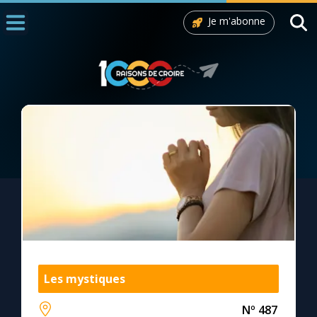
Je m'abonne
Accueil
La Messe
Aujourd'hui
Nous souten
◼︎
1000 Raisons de Croire
L'actualité de la semaine
La chaîne Youtube
La newsletter
Les mystiques
Nº 487
La vidéo de la semaine