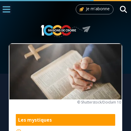
Je m'abonne
Accueil
La Messe
Aujourd'hui
Nous souten
◼︎
1000 Raisons de Croire
L'actualité de la semaine
La chaîne Youtube
© Shutterstock/Doidam 10
La newsletter
Les mystiques
La vidéo de la semaine