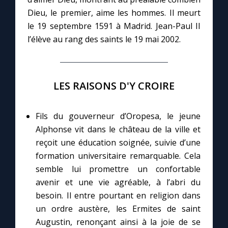
Dieu, le premier, aime les hommes. Il meurt
le 19 septembre 1591 à Madrid. Jean-Paul II
Marie qui défait les nœuds
l’élève au rang des saints le 19 mai 2002.
Me consacrer à Jésus par Marie
LES RAISONS D'Y CROIRE
Mes intentions de prière
Une Minute avec Marie
Fils du gouverneur d’Oropesa, le jeune
Alphonse vit dans le château de la ville et
reçoit une éducation soignée, suivie d’une
Une neuvaine
formation universitaire remarquable. Cela
semble lui promettre un confortable
◼︎
À la une
avenir et une vie agréable, à l’abri du
besoin. Il entre pourtant en religion dans
1000 Raisons de Croire
un ordre austère, les Ermites de saint
Augustin, renonçant ainsi à la joie de se