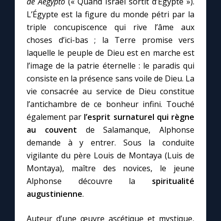
de Aegypto
(« Quand Israël sortit d’Égypte »).
L’Égypte est la figure du monde pétri par la
triple concupiscence qui rive l’âme aux
choses d’ici-bas ; la Terre promise vers
laquelle le peuple de Dieu est en marche est
l’image de la patrie éternelle : le paradis qui
consiste en la présence sans voile de Dieu. La
vie consacrée au service de Dieu constitue
l’antichambre de ce bonheur infini. Touché
également par
l’esprit surnaturel qui règne
C
au couvent
de Salamanque, Alphonse
demande à y entrer. Sous la conduite
vigilante du père Louis de Montaya (Luis de
Montaya), maître des novices, le jeune
Alphonse découvre la
spiritualité
augustinienne
.
Auteur d’une œuvre ascétique et mystique,