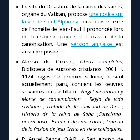
Le site du Dicastère de la cause des saints,
organe du Vatican, propose
une notice sur
la vie de saint Alphonse
ainsi que le texte
de l’homélie de Jean-Paul II prononcée lors
de la chapelle papale, à l’occasion de la
canonisation. Une
version anglaise
est
aussi proposée.
Alonso de Orozco,
Obras completas
,
Biblioteca de Auctores cristianos, 2001, I,
1124 pages. Ce premier volume, le seul
actuellement paru, contient les œuvres
suivantes (en castillan) :
Vergel de oracion y
Monte de contemplacion
;
Regla de vida
cristiana
;
Tratado de la suavidad de Dios
;
Historia de la reina de Saba
;
Catecismo
provechoso
;
Examen de conciencia
;
Tratado
de la Pasion de Jesu Cristo en siete soliloquios.
P. Angel Penna, O.A.R., « San Alonso de