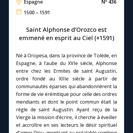
Espagne
Nº 436
1500 – 1591
Le compte Tiktok
Saint Alphonse d’Orozco est
Le magazine
emmené en esprit au Ciel (+1591)
Le site internet
Né à Oropesa, dans la province de Tolède, en
Espagne, à l’aube du XVIe siècle, Alphonse
Questions-réponses
entre chez les Ermites de saint Augustin,
ordre fondé au XIIIe siècle à partir de
communautés éparses qui abandonnèrent la
◼︎
Prier au quotidien
forme de vie érémitique pour celle des ordres
Avec Thérèse de Lisieux
mendiants et dont le point commun était la
règle de saint Augustin. Ayant reçu de la
L'Évangile chaque jour
Vierge la mission d’écrire, il cherche à éveiller
et accroître en ses lecteurs le désir spirituel
Les premiers samedis du mois
d’aimer Dieu, montrant au préalable combien