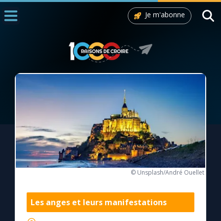
Je m'abonne
Accueil
La Messe
Aujourd'hui
Nous souten
◼︎
1000 Raisons de Croire
L'actualité de la semaine
La chaîne Youtube
© Unsplash/André Ouellet
La newsletter
Les anges et leurs manifestations
La vidéo de la semaine