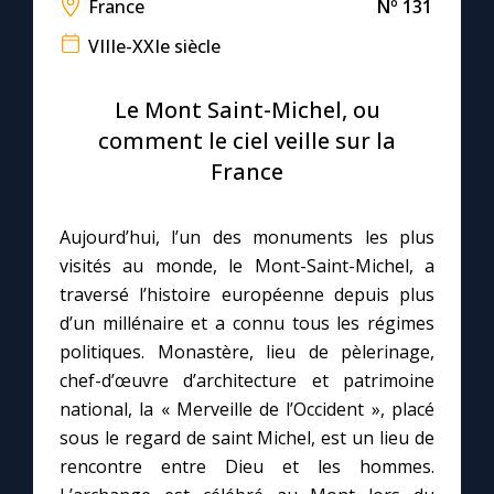
France
Nº 131
VIIIe-XXIe siècle
Le compte Tiktok
Le Mont Saint-Michel, ou
Le magazine
comment le ciel veille sur la
France
Le site internet
Aujourd’hui, l’un des monuments les plus
Questions-réponses
visités au monde, le Mont-Saint-Michel, a
traversé l’histoire européenne depuis plus
◼︎
Prier au quotidien
d’un millénaire et a connu tous les régimes
politiques. Monastère, lieu de pèlerinage,
Avec Thérèse de Lisieux
chef-d’œuvre d’architecture et patrimoine
national, la « Merveille de l’Occident », placé
L'Évangile chaque jour
sous le regard de saint Michel, est un lieu de
rencontre entre Dieu et les hommes.
Les premiers samedis du mois