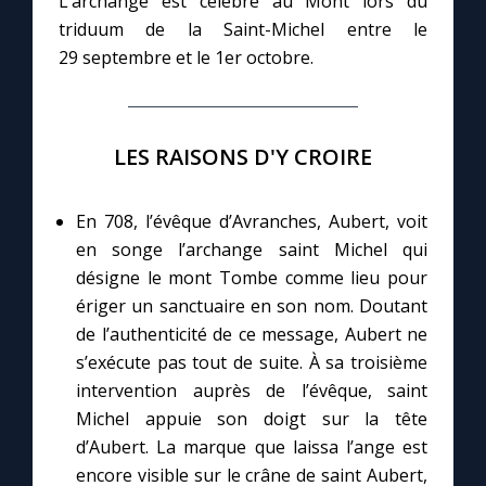
L’archange est célébré au Mont lors du
triduum de la Saint-Michel entre le
29 septembre et le 1er octobre.
Marie qui défait les nœuds
Me consacrer à Jésus par Marie
LES RAISONS D'Y CROIRE
Mes intentions de prière
En 708, l’évêque d’Avranches, Aubert, voit
Une Minute avec Marie
en songe l’archange saint Michel qui
désigne le mont Tombe comme lieu pour
ériger un sanctuaire en son nom. Doutant
Une neuvaine
de l’authenticité de ce message, Aubert ne
s’exécute pas tout de suite. À sa troisième
◼︎
À la une
intervention auprès de l’évêque, saint
Michel appuie son doigt sur la tête
1000 Raisons de Croire
d’Aubert. La marque que laissa l’ange est
encore visible sur le crâne de saint Aubert,