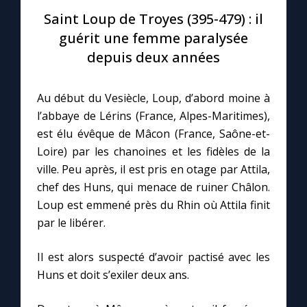
Saint Loup de Troyes (395-479) : il
Le compte Tiktok
guérit une femme paralysée
depuis deux années
Le magazine
Au début du Vesiècle, Loup, d’abord moine à
Le site internet
l’abbaye de Lérins (France, Alpes-Maritimes),
est élu évêque de Mâcon (France, Saône-et-
Questions-réponses
Loire) par les chanoines et les fidèles de la
ville. Peu après, il est pris en otage par Attila,
chef des Huns, qui menace de ruiner Châlon.
◼︎
Prier au quotidien
Loup est emmené près du Rhin où Attila finit
par le libérer.
Avec Thérèse de Lisieux
Il est alors suspecté d’avoir pactisé avec les
L'Évangile chaque jour
Huns et doit s’exiler deux ans.
Les premiers samedis du mois