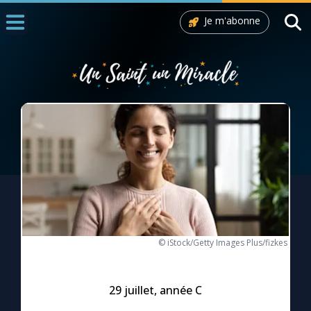
Je m'abonne
Accueil
La Messe
Aujourd'hui
Nous souten
◼︎
1000 Raisons de Croire
L'actualité de la semaine
La chaîne Youtube
© iStock/Getty Images Plus/fizkes
La newsletter
29 juillet, année C
La vidéo de la semaine