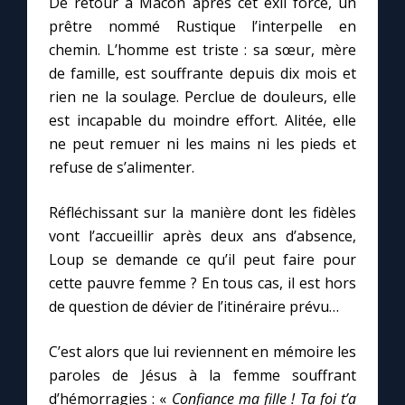
De retour à Mâcon après cet exil forcé, un
prêtre nommé Rustique l’interpelle en
chemin. L’homme est triste
: sa sœur, mère
Marie qui défait les nœuds
de famille, est souffrante depuis dix mois et
rien ne la soulage. Perclue de douleurs, elle
Me consacrer à Jésus par Marie
est incapable du moindre effort. Alitée, elle
ne peut remuer ni les mains ni les pieds et
Mes intentions de prière
refuse de s’alimenter.
Une Minute avec Marie
Réfléchissant sur la manière dont les fidèles
vont l’accueillir après deux ans d’absence,
Une neuvaine
Loup se demande ce qu’il peut faire pour
cette pauvre femme
? En tous cas, il est hors
de question de dévier de l’itinéraire prévu…
◼︎
À la une
C’est alors que lui reviennent en mémoire les
1000 Raisons de Croire
paroles de Jésus à la femme souffrant
d’hémorragies
: «
Confiance ma fille ! Ta foi t’a