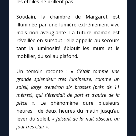
les étoiles ne brillent pas.
Soudain, la chambre de Margaret est
Marie qui défait les nœuds
illuminée par une lumière extrêmement vive
mais non aveuglante. La future maman est
Me consacrer à Jésus par Marie
réveillée en sursaut ; elle appelle au secours
tant la luminosité éblouit les murs et le
Mes intentions de prière
mobilier, du sol au plafond.
Une Minute avec Marie
Un témoin raconte : «
C’était comme une
grande splendeur très lumineuse, comme un
Une neuvaine
soleil, large d’environ six brasses (près de 11
mètres), qui s’étendait de part et d’autre de la
pièce ».
Le phénomène dure plusieurs
◼︎
À la une
heures : de deux heures du matin jusqu’au
lever du soleil,
« faisant de la nuit obscure un
1000 Raisons de Croire
jour très clair
».