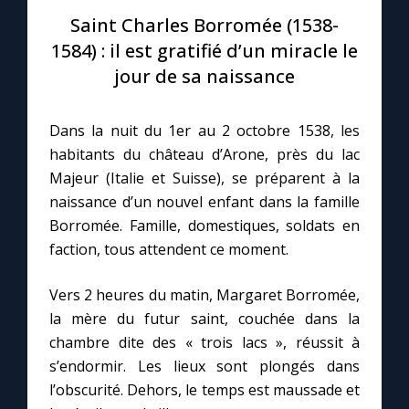
Saint Charles Borromée (1538-
Le compte Tiktok
1584) : il est gratifié d’un miracle le
jour de sa naissance
Le magazine
Dans la nuit du 1er au 2 octobre 1538, les
Le site internet
habitants du château d’Arone, près du lac
Majeur (Italie et Suisse), se préparent à la
Questions-réponses
naissance d’un nouvel enfant dans la famille
Borromée. Famille, domestiques, soldats en
faction, tous attendent ce moment.
◼︎
Prier au quotidien
Vers 2 heures du matin, Margaret Borromée,
Avec Thérèse de Lisieux
la mère du futur saint, couchée dans la
chambre dite des « trois lacs », réussit à
L'Évangile chaque jour
s’endormir. Les lieux sont plongés dans
l’obscurité. Dehors, le temps est maussade et
Les premiers samedis du mois