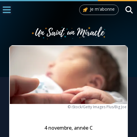
Je m'abonne
Accueil
La Messe
Aujourd'hui
Nous souten
◼︎
1000 Raisons de Croire
L'actualité de la semaine
La chaîne Youtube
© iStock/Getty Images Plus/Big Joe
La newsletter
4 novembre, année C
La vidéo de la semaine