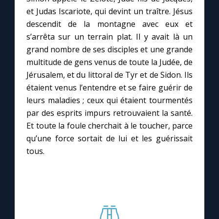
et Judas Iscariote, qui devint un traître. Jésus
descendit de la montagne avec eux et
Marie qui défait les nœuds
s’arrêta sur un terrain plat. Il y avait là un
grand nombre de ses disciples et une grande
Me consacrer à Jésus par Marie
multitude de gens venus de toute la Judée, de
Jérusalem, et du littoral de Tyr et de Sidon. Ils
Mes intentions de prière
étaient venus l’entendre et se faire guérir de
leurs maladies ; ceux qui étaient tourmentés
Une Minute avec Marie
par des esprits impurs retrouvaient la santé.
Et toute la foule cherchait à le toucher, parce
qu’une force sortait de lui et les guérissait
Une neuvaine
tous.
◼︎
À la une
1000 Raisons de Croire