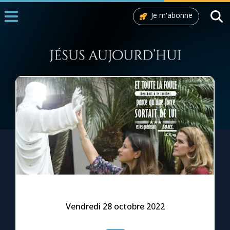
Je m'abonne
Accueil
La Messe
Aujourd'hui
Nous souten
◼︎
1000 Raisons de Croire
L'actualité de la semaine
La chaîne Youtube
La newsletter
Vendredi 28 octobre 2022
La vidéo de la semaine