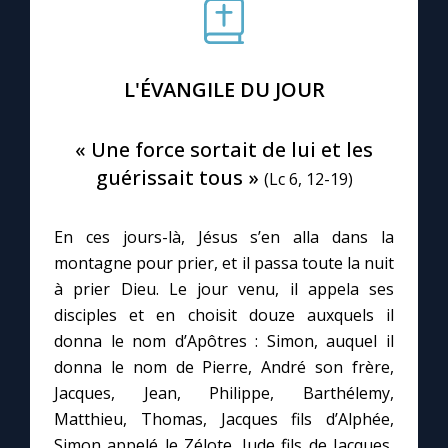
Le compte Tiktok
L'ÉVANGILE DU JOUR
Le magazine
« Une force sortait de lui et les
Le site internet
guérissait tous »
(Lc 6, 12-19)
Questions-réponses
En ces jours-là, Jésus s’en alla dans la
montagne pour prier, et il passa toute la nuit
à prier Dieu. Le jour venu, il appela ses
◼︎
Prier au quotidien
disciples et en choisit douze auxquels il
Avec Thérèse de Lisieux
donna le nom d’Apôtres : Simon, auquel il
donna le nom de Pierre, André son frère,
L'Évangile chaque jour
Jacques, Jean, Philippe, Barthélemy,
Matthieu, Thomas, Jacques fils d’Alphée,
Simon appelé le Zélote, Jude fils de Jacques,
Les premiers samedis du mois