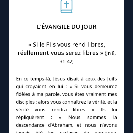
Le compte Tiktok
L'ÉVANGILE DU JOUR
Le magazine
« Si le Fils vous rend libres,
Le site internet
réellement vous serez libres »
(Jn 8,
31-42)
Questions-réponses
En ce temps-là, Jésus disait à ceux des Juifs
qui croyaient en lui : « Si vous demeurez
◼︎
Prier au quotidien
fidèles à ma parole, vous êtes vraiment mes
Avec Thérèse de Lisieux
disciples ; alors vous connaîtrez la vérité, et la
vérité vous rendra libres. » Ils lui
L'Évangile chaque jour
répliquèrent : « Nous sommes la
descendance d’Abraham, et nous n’avons
jamais été les esclaves de personne.
Les premiers samedis du mois