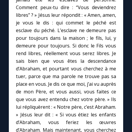
Comment peux-tu dire : “Vous deviendrez
libres” ? » Jésus leur répondit : « Amen, amen,
Marie qui défait les nœuds
je vous le dis : qui commet le péché est
esclave du péché. L’esclave ne demeure pas
Me consacrer à Jésus par Marie
pour toujours dans la maison ; le fils, lui, y
demeure pour toujours. Si donc le Fils vous
Mes intentions de prière
rend libres, réellement vous serez libres. Je
sais bien que vous êtes la descendance
Une Minute avec Marie
d’Abraham, et pourtant vous cherchez à me
tuer, parce que ma parole ne trouve pas sa
Une neuvaine
place en vous. Je dis ce que moi, j’ai vu auprès
de mon Père, et vous aussi, vous faites ce
que vous avez entendu chez votre père. » Ils
◼︎
À la une
lui répliquèrent : « Notre père, c’est Abraham.
» Jésus leur dit : « Si vous étiez les enfants
1000 Raisons de Croire
d’Abraham, vous feriez les œuvres
d’Abraham. Mais maintenant, vous cherchez