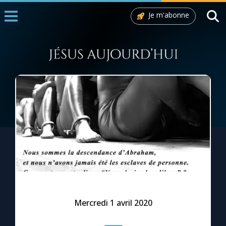
Je m'abonne
Accueil
La Messe
Aujourd'hui
Nous souten
◼︎
1000 Raisons de Croire
L'actualité de la semaine
La chaîne Youtube
La newsletter
Mercredi 1 avril 2020
La vidéo de la semaine