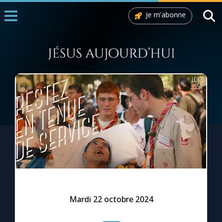
Je m'abonne
Accueil
La Messe
Aujourd'hui
Nous souten
◼︎
1000 Raisons de Croire
L'actualité de la semaine
La chaîne Youtube
La newsletter
Mardi 22 octobre 2024
La vidéo de la semaine