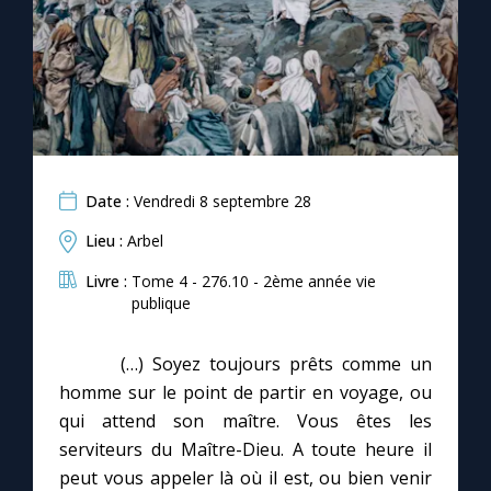
Chapelet pour le monde
Contact
Faire un don
Marie de Nazareth
Date :
Vendredi 8 septembre 28
Lieu :
Arbel
Livre :
Tome 4 - 276.10 - 2ème année vie
publique
(…) Soyez toujours prêts comme un
homme sur le point de partir en voyage, ou
qui attend son maître. Vous êtes les
serviteurs du Maître-Dieu. A toute heure il
peut vous appeler là où il est, ou bien venir