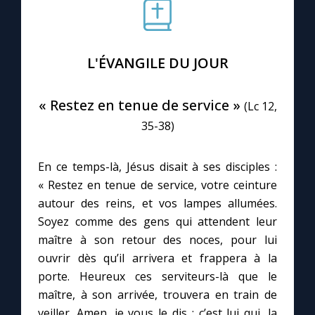
Le compte Tiktok
L'ÉVANGILE DU JOUR
Le magazine
« Restez en tenue de service »
(Lc 12,
Le site internet
35-38)
Questions-réponses
En ce temps-là, Jésus disait à ses disciples :
« Restez en tenue de service, votre ceinture
autour des reins, et vos lampes allumées.
◼︎
Prier au quotidien
Soyez comme des gens qui attendent leur
Avec Thérèse de Lisieux
maître à son retour des noces, pour lui
ouvrir dès qu’il arrivera et frappera à la
L'Évangile chaque jour
porte. Heureux ces serviteurs-là que le
maître, à son arrivée, trouvera en train de
veiller. Amen, je vous le dis : c’est lui qui, la
Les premiers samedis du mois