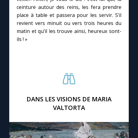
ceinture autour des reins, les fera prendre
place à table et passera pour les servir. S’il
Marie qui défait les nœuds
revient vers minuit ou vers trois heures du
matin et qu’il les trouve ainsi, heureux sont-
Me consacrer à Jésus par Marie
ils ! »
Mes intentions de prière
Une Minute avec Marie
Une neuvaine
DANS LES VISIONS DE MARIA
VALTORTA
◼︎
À la une
1000 Raisons de Croire