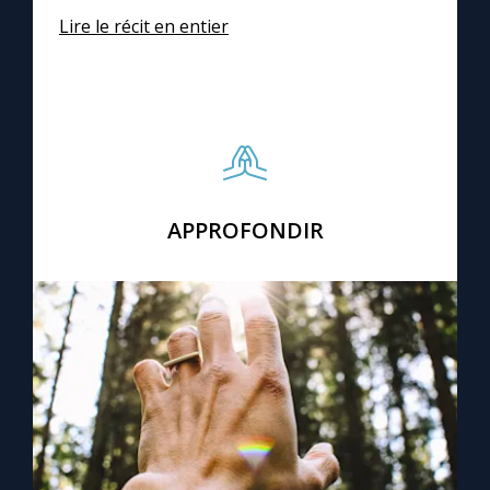
Lire le récit en entier
C
APPROFONDIR
© Unsplash/Aarón Blanco Tejedor