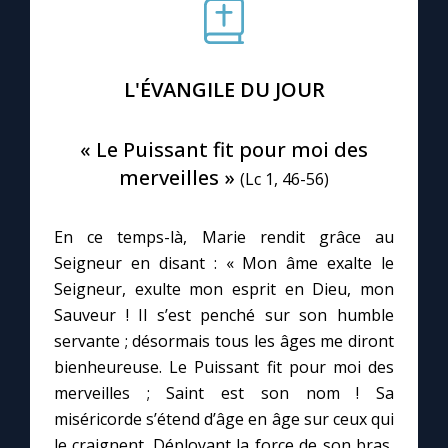
Le compte Tiktok
L'ÉVANGILE DU JOUR
Le magazine
« Le Puissant fit pour moi des
Le site internet
merveilles »
(Lc 1, 46-56)
Questions-réponses
En ce temps-là, Marie rendit grâce au
Seigneur en disant : « Mon âme exalte le
Seigneur, exulte mon esprit en Dieu, mon
◼︎
Prier au quotidien
Sauveur ! Il s’est penché sur son humble
Avec Thérèse de Lisieux
servante ; désormais tous les âges me diront
bienheureuse. Le Puissant fit pour moi des
L'Évangile chaque jour
merveilles ; Saint est son nom ! Sa
miséricorde s’étend d’âge en âge sur ceux qui
le craignent. Déployant la force de son bras,
Les premiers samedis du mois