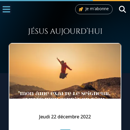
Je m'abonne
Accueil
La Messe
Aujourd'hui
Nous souten
◼︎
1000 Raisons de Croire
L'actualité de la semaine
La chaîne Youtube
La newsletter
Jeudi 22 décembre 2022
La vidéo de la semaine