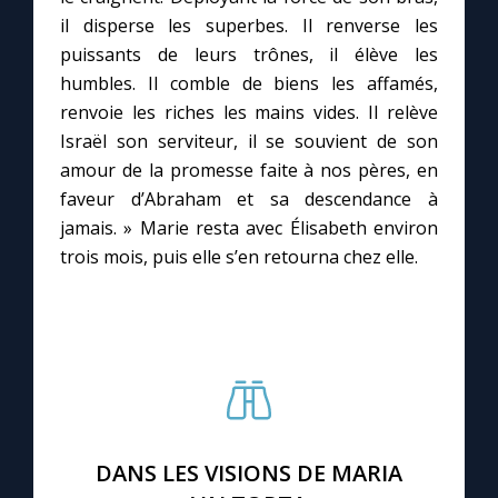
il disperse les superbes. Il renverse les
puissants de leurs trônes, il élève les
Marie qui défait les nœuds
humbles. Il comble de biens les affamés,
renvoie les riches les mains vides. Il relève
Me consacrer à Jésus par Marie
Israël son serviteur, il se souvient de son
amour de la promesse faite à nos pères, en
Mes intentions de prière
faveur d’Abraham et sa descendance à
jamais. » Marie resta avec Élisabeth environ
Une Minute avec Marie
trois mois, puis elle s’en retourna chez elle.
Une neuvaine
◼︎
À la une
1000 Raisons de Croire
DANS LES VISIONS DE MARIA