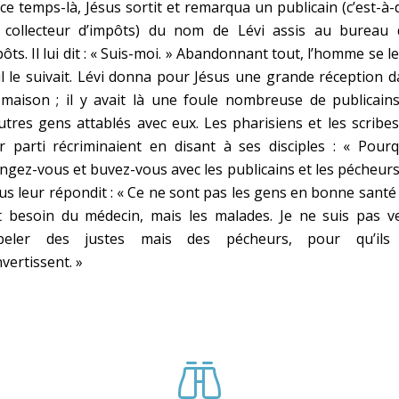
ce temps-là, Jésus sortit et remarqua un publicain (c’est-à-
 collecteur d’impôts) du nom de Lévi assis au bureau 
ôts. Il lui dit : « Suis-moi. » Abandonnant tout, l’homme se le
il le suivait. Lévi donna pour Jésus une grande réception 
maison ; il y avait là une foule nombreuse de publicains
utres gens attablés avec eux. Les pharisiens et les scribe
r parti récriminaient en disant à ses disciples : « Pour
gez-vous et buvez-vous avec les publicains et les pécheurs
us leur répondit : « Ce ne sont pas les gens en bonne santé
t besoin du médecin, mais les malades. Je ne suis pas v
peler des justes mais des pécheurs, pour qu’ils
vertissent. »