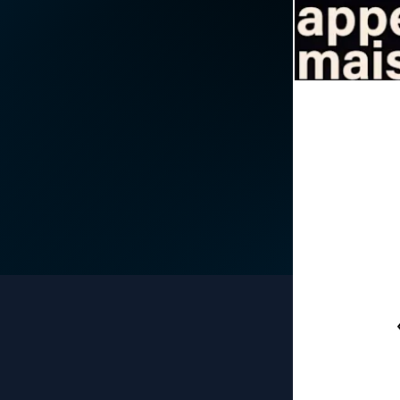
La vidéo de la semaine
Marie qui défait les
nœuds
Le compte Tiktok
Me consacrer à Jé
par Marie
Le magazine
Mes intentions de
Le site internet
prière
Questions-réponses
Une Minute avec M
Une neuvaine