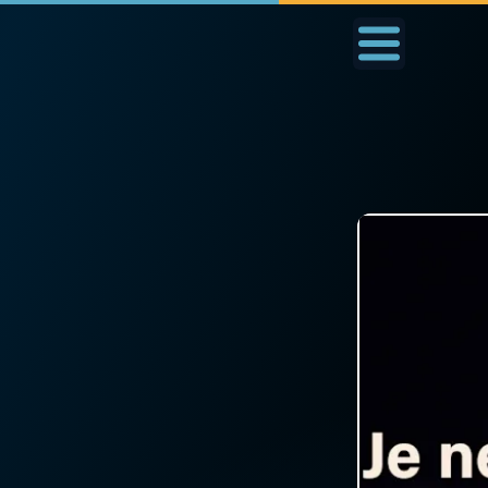
Accueil
La Messe
Aujourd'hui
Nous
◼︎
1000 Raisons de Croire
◼︎
Prier au quotidien
L'actualité de la
Avec Thérèse de Li
semaine
L'Évangile chaque j
La chaîne Youtube
Les premiers same
La newsletter
du mois