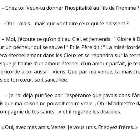
hez toi. Veux-tu donner l’hospitalité au Fils de l’homme ?
h !… mais… mais que vont dire ceux qui te haïssent ?
oi, j’écoute ce qu’on dit au Ciel, et j’entends : “ Gloire à 
r un pécheur qui se sauve ! ” Et le Père dit : “ La miséricord
era éternellement dans les Cieux et se répandra sur la terr
sque je t’aime d’un amour éternel, d’un amour parfait, je te 
éricorde à toi aussi. ” Viens. Que par ma venue, ta maison
s de ton cœur, soit sanctifiée.
e l’ai déjà purifiée par l’espérance que j’avais dans l’
s que ma raison ne pouvait croire vraie… Oh ! M’admettre 
compagnie de tes saints… » et il regarde les disciples.
ui, avec mes amis. Venez. Je vous unis. Et soyez frères. »