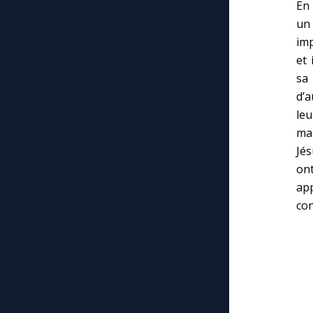
En 
un
imp
et 
sa 
d’a
leu
man
Jés
on
ap
con