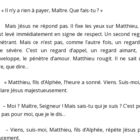
l n’y a rien à payer, Maître. Que fais-tu ? »
is Jésus ne répond pas. Il fixe les yeux sur Matthieu, 
st levé immédiatement en signe de respect. Un second reg
étrant. Mais ce n’est pas, comme l’autre fois, un regard
ge sévère. C’est un regard d’appel, un regard aimant, 
nveloppe, le pénètre d’amour. Matthieu rougit. Il ne sait
re, que dire…
atthieu, fils d’Alphée, l’heure a sonné. Viens. Suis-moi,
lare Jésus majestueusement.
oi ? Maître, Seigneur ! Mais sais-tu qui je suis ? C’est 
, pas pour moi, que je le dis…
Viens, suis-moi, Matthieu, fils d’Alphée, répète Jésus p
ucement.