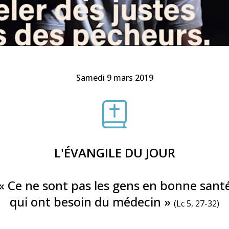
Faire un don
Marie de Nazareth
sus
Samedi 9 mars 2019
arie
L'ÉVANGILE DU JOUR
« Ce ne sont pas les gens en bonne sant
qui ont besoin du médecin »
(Lc 5, 27-32)