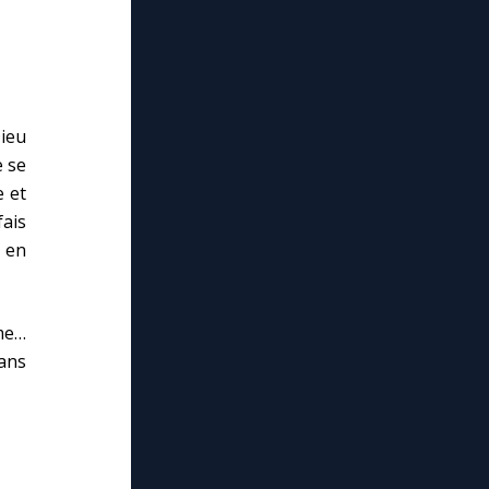
Dieu
e se
e et
fais
, en
âme…
dans