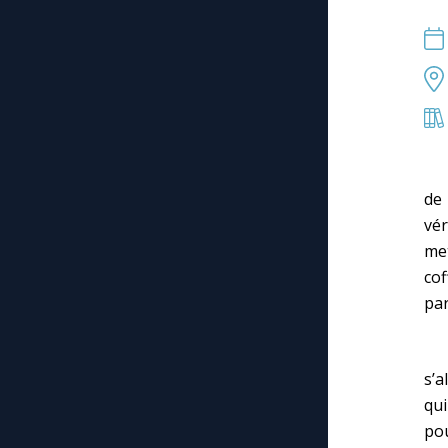
(…)
de 
vér
met
cof
par
A 
s’a
qui
pou