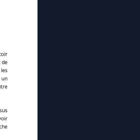
toir
t de
 les
 un
utre
lose
sus
voir
nche