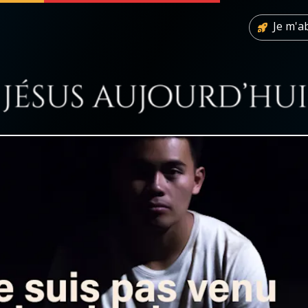
Je m'
 soutenir
À propos
Facebook
Infos légales
◼︎
À la une
sieux
1000 Raisons de Croire
our
Chapelet pour le monde
dis
Contact