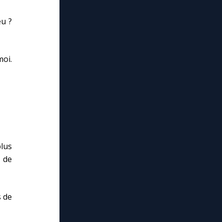
u ?
moi.
lus
 de
 de