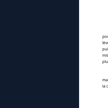
– C
– O
– M
pou
lèv
pui
mis
plu
– J
mai
la 
« O