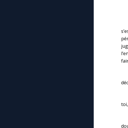
« I
Ma
s’e
pén
ju
l’e
fai
« M
déc
– M
toi
– 
do