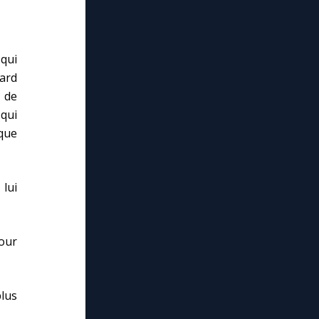
qui
ard
 de
qui
 que
 lui
pour
lus