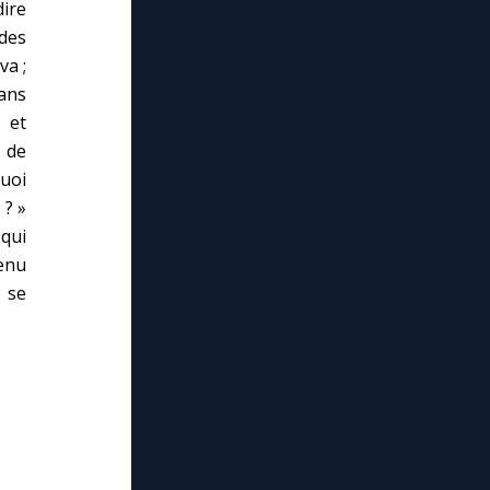
dire
des
va ;
dans
 et
s de
quoi
 ? »
 qui
enu
 se