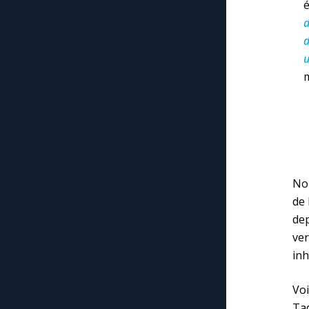
d
d
m
Nou
de 
dep
ve
inh
Voi
Ta