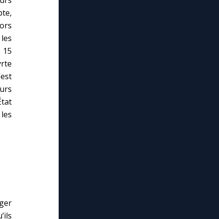
te,
Lors
les
e 15
yrte
’est
eurs
État
 les
ger
ils