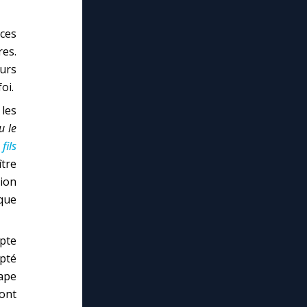
ces
res.
eurs
oi.
 les
u le
fils
tre
ion
que
opte
pté
pape
 ont