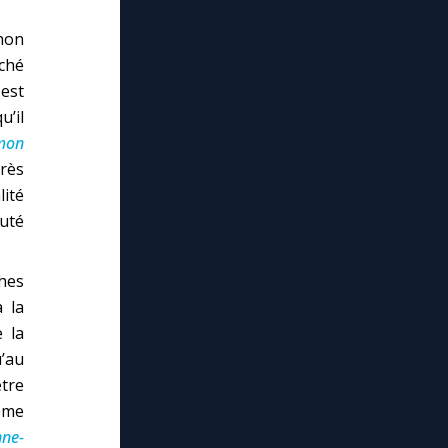
non
ché
 est
u’il
 mon
rès
lité
cuté
hes
à la
e la
’au
tre
même
nne-