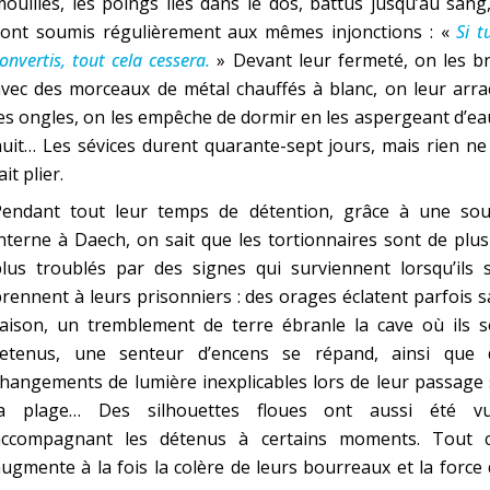
ouillés, les poings liés dans le dos, battus jusqu’au sang,
sont soumis régulièrement aux mêmes injonctions : «
Si t
onvertis, tout cela cessera.
» Devant leur fermeté, on les b
vec des morceaux de métal chauffés à blanc, on leur arra
es ongles, on les empêche de dormir en les aspergeant d’ea
uit… Les sévices durent quarante-sept jours, mais rien ne
ait plier.
Pendant tout leur temps de détention, grâce à une sou
nterne à Daech, on sait que les tortionnaires sont de plu
lus troublés par des signes qui surviennent lorsqu’ils s
rennent à leurs prisonniers : des orages éclatent parfois 
raison, un tremblement de terre ébranle la cave où ils s
retenus, une senteur d’encens se répand, ainsi que 
hangements de lumière inexplicables lors de leur passage
la plage… Des silhouettes floues ont aussi été vu
accompagnant les détenus à certains moments. Tout c
ugmente à la fois la colère de leurs bourreaux et la force
C