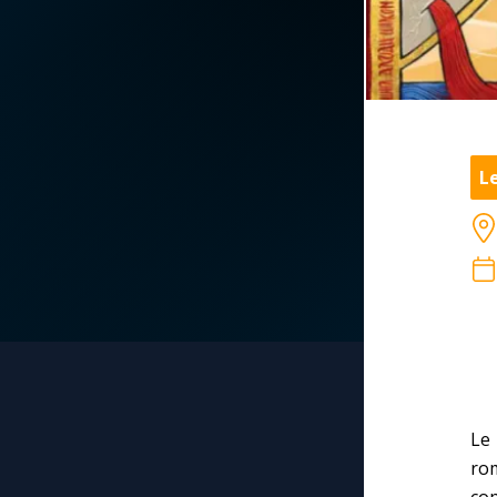
La vidéo de la semaine
Marie qui défait les
nœuds
Le compte Tiktok
Me consacrer à Jé
par Marie
Le magazine
L
Mes intentions de
Le site internet
prière
Questions-réponses
Une Minute avec M
Une neuvaine
Le 
rom
co