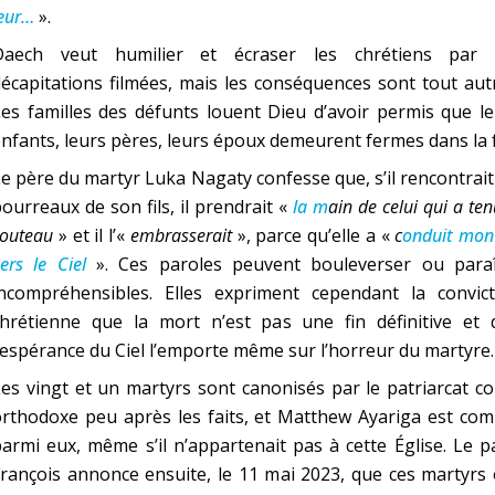
eur…
».
Daech veut humilier et écraser les chrétiens par 
écapitations filmées, mais les conséquences sont tout aut
es familles des défunts louent Dieu d’avoir permis que l
nfants, leurs pères, leurs époux demeurent fermes dans la f
e père du martyr Luka Nagaty confesse que, s’il rencontrait
ourreaux de son fils, il prendrait «
la m
ain de celui qui a ten
outeau
» et il l’«
embrasserait
», parce qu’elle a «
c
onduit mon 
ers le Ciel
». Ces paroles peuvent bouleverser ou paraî
incompréhensibles. Elles expriment cependant la convict
chrétienne que la mort n’est pas une fin définitive et 
’espérance du Ciel l’emporte même sur l’horreur du martyre.
es vingt et un martyrs sont canonisés par le patriarcat c
rthodoxe peu après les faits, et Matthew Ayariga est com
armi eux, même s’il n’appartenait pas à cette Église. Le 
rançois annonce ensuite, le 11 mai 2023, que ces martyrs