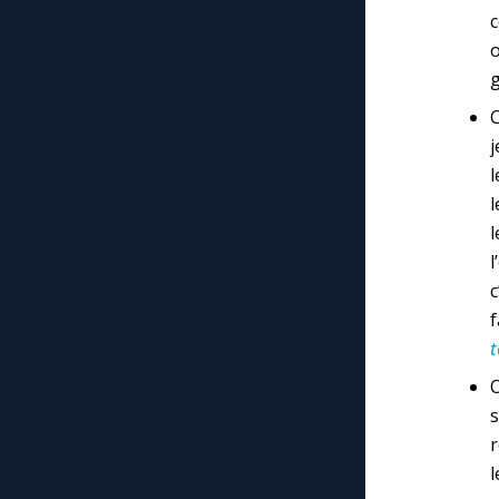
c
g
C
j
l
l
l
t
O
s
r
l