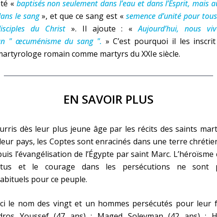
été «
baptisés non seulement dans l’eau et dans l’Esprit, mais a
ans le sang
», et que ce sang est «
semence d’unité pour tous
isciples du Christ
». Il ajoute : «
Aujourd’hui, nous vi
un " œcuménisme du sang ".
» C’est pourquoi il les inscri
artyrologe romain comme martyrs du XXIe siècle.
EN SAVOIR PLUS
rris dès leur plus jeune âge par les récits des saints mar
leur pays, les Coptes sont enracinés dans une terre chréti
uis l’évangélisation de l’Égypte par saint Marc. L’héroïsme
rtus et le courage dans les persécutions ne sont 
abituels pour ce peuple.
ci le nom des vingt et un hommes persécutés pour leur fo
dros Youssef (47 ans) ; Maged Soleyman (42 ans) ; H