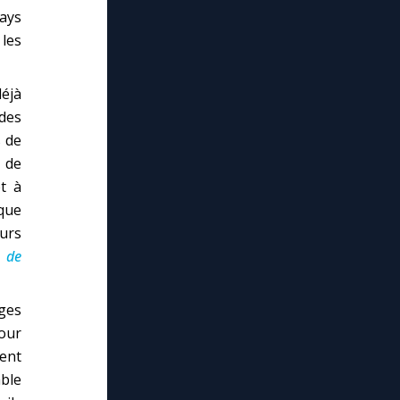
pays
les
éjà
 des
s de
, de
et à
que
urs
r de
ges
pour
cent
ble