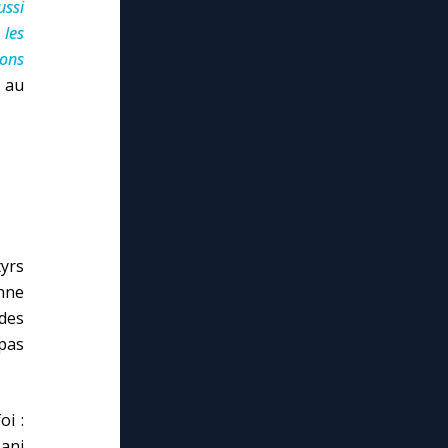
ussi
 les
vons
t au
tyrs
enne
 des
pas
i :
ani