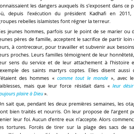
onnaissaient les dangers auxquels ils s’exposent dans ce 
où, depuis l’exécution du président Kadhafi en 2011, 
roupes rebelles islamistes font régner la terreur.
es jeunes hommes, parfois sur le point de se marier ou d
eunes pères de famille, acceptent le sacrifice de partir loin
eurs, à contrecœur, pour travailler et subvenir aux besoin
eurs proches. Leurs familles témoignent de leur honnêteté
eur sens du service et de leur attachement à l’histoire 
l’exemple des saints martyrs coptes. Elles disent aussi 
c’étaient des hommes «
comme tout le monde
», avec le
faiblesses, mais que leur force résidait dans «
leur dési
oujours plaire à Dieu
».
n sait que, pendant les deux premières semaines, les ota
ont bien traités et nourris. On leur propose de l’argent 
enier leur foi. Aucun d’entre eux n’accepte. Alors commen
es tortures. Forcés de tirer sur la plage des sacs de sa