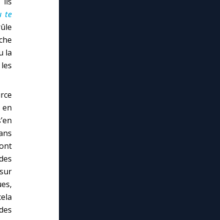
 ils
u te
rûle
che
u la
 les
rce
s en
’en
sans
ont
des
 sur
es,
ela
 des
lose