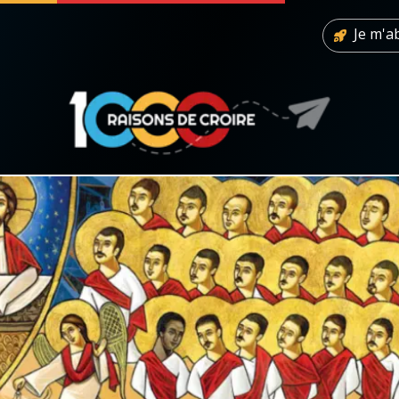
Je m'
 soutenir
À propos
Facebook
Infos légales
◼︎
À la une
sieux
1000 Raisons de Croire
our
Chapelet pour le monde
dis
Contact