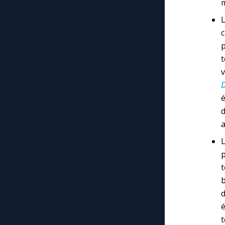
m
c
p
t
v
D
é
d
a
L
p
t
b
é
t