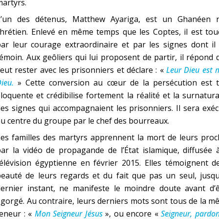
artyrs.
L’un des détenus, Matthew Ayariga, est un Ghanéen 
hrétien. Enlevé en même temps que les Coptes, il est tou
ar leur courage extraordinaire et par les signes dont il
émoin. Aux geôliers qui lui proposent de partir, il répond q
eut rester avec les prisonniers et déclare : «
Leur Dieu est
ieu.
» Cette conversion au cœur de la persécution est t
loquente et crédibilise fortement la réalité et la surnatura
es signes qui accompagnaient les prisonniers. Il sera exé
u centre du groupe par le chef des bourreaux.
es familles des martyrs apprennent la mort de leurs proc
ar la vidéo de propagande de l’État islamique, diffusée 
élévision égyptienne en février 2015. Elles témoignent d
eauté de leurs regards et du fait que pas un seul, jusqu
dernier instant, ne manifeste le moindre doute avant d’ê
gorgé. Au contraire, leurs derniers mots sont tous de la 
eneur : «
Mon Seigneur Jésus
», ou encore «
Seigneur, pardo