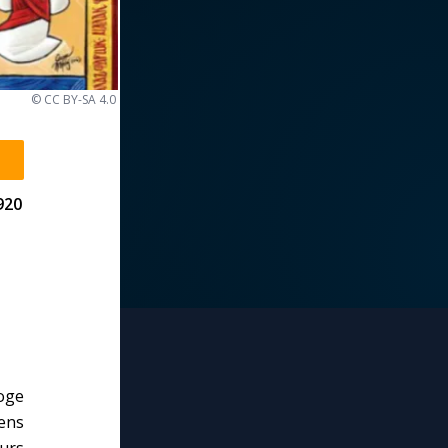
© CC BY-SA 4.0
920
loge
iens
urs