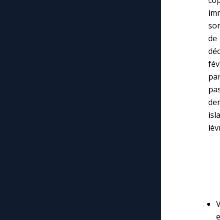
im
son
de
déc
fév
par
pas
der
isl
lèv