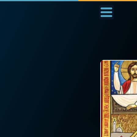
Accueil
La Messe
Aujourd'hui
Nous
◼︎
1000 Raisons de Croire
◼︎
Prier au quotidien
L'actualité de la
Avec Thérèse de Li
semaine
L'Évangile chaque j
La chaîne Youtube
Les premiers same
La newsletter
du mois