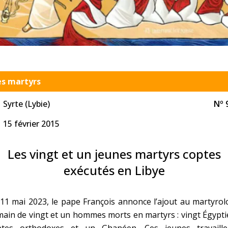
Faire un don
Marie de Nazareth
sus
es martyrs
Syrte (Lybie)
Nº 
15 février 2015
arie
Les vingt et un jeunes martyrs coptes
exécutés en Libye
11 mai 2023, le pape François annonce l’ajout au martyro
ain de vingt et un hommes morts en martyrs : vingt Égypt
ptes orthodoxes et un Ghanéen. Ces jeunes travaille