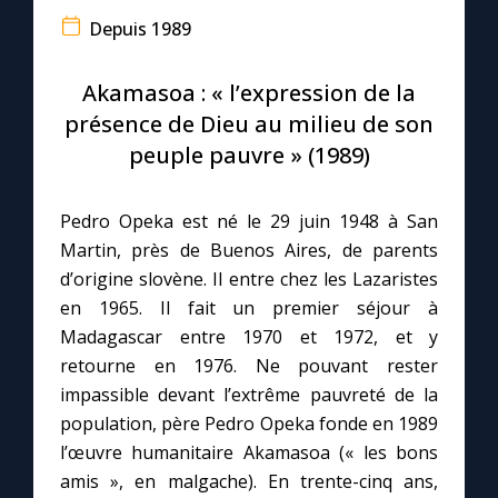
Depuis 1989
Le compte Tiktok
Akamasoa : « l’expression de la
Le magazine
présence de Dieu au milieu de son
peuple pauvre » (1989)
Le site internet
Pedro Opeka est né le 29 juin 1948 à San
Questions-réponses
Martin, près de Buenos Aires, de parents
d’origine slovène. Il entre chez les Lazaristes
en 1965. Il fait un premier séjour à
◼︎
Prier au quotidien
Madagascar entre 1970 et 1972, et y
retourne en 1976. Ne pouvant rester
Avec Thérèse de Lisieux
impassible devant l’extrême pauvreté de la
population, père Pedro Opeka fonde en 1989
L'Évangile chaque jour
l’œuvre humanitaire Akamasoa (« les bons
amis », en malgache). En trente-cinq ans,
Les premiers samedis du mois