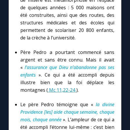
de misère est métamorphosé en l’espace
Chapelet pour le monde
de quelques années : 5 000 maisons ont
été construites, ainsi que des routes, des
Contact
structures médicales et des écoles qui
permettent de scolariser 20 800 enfants,
Faire un don
de la crèche à l’université.
Marie de Nazareth
Père Pedro a pourtant commencé sans
argent et sans être connu. Mais il avait
«
l’assurance que Dieu n’abandonne pas ses
enfants
». Ce qui a été accompli depuis
illustre bien que la foi déplace les
montagnes (
Mc 11,22-24
).
Le père Pedro témoigne que «
la divine
Providence [les] aide chaque semaine, chaque
mois, chaque année
». L’ampleur de ce qui a
été accompli l’étonne lui-même : c’est bien