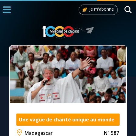
Je m'abonne
Accueil
La Messe
Aujourd'hui
Nous souten
◼︎
1000 Raisons de Croire
L'actualité de la semaine
La chaîne Youtube
La newsletter
Une vague de charité unique au monde
Madagascar
Nº 587
La vidéo de la semaine