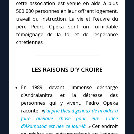
cette association est venue en aide à plus
500 000 personnes en leur offrant logement,
Marie qui défait les nœuds
travail ou instruction. La vie et l’œuvre du
père Pedro Opeka sont un formidable
Me consacrer à Jésus par Marie
témoignage de la foi et de l’espérance
chrétiennes.
Mes intentions de prière
Une Minute avec Marie
LES RAISONS D'Y CROIRE
Une neuvaine
En 1989, devant l’immense décharge
d’Andralanitra et la détresse des
personnes qui y vivent, Pedro Opeka
◼︎
À la une
raconte : «
J’ai prié Dieu à genoux de m’aider à
faire quelque chose pour eux. L’idée
1000 Raisons de Croire
d’Akamasoa est née ce jour-là.
»
Cet endroit