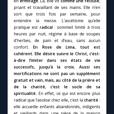
en
ermitage
. Là, elle vit
comme une recluse
,
priant et travaillant de ses mains. Elle n’en
sort que trois fois par semaine, pour
entendre la messe. L’ascétisme qu’elle
pratique est
radical
: sommeil limité à trois
heures par nuit, régime à base de soupes
d’herbes, de pain et d’eau, sans aucun
confort.
En Rose de Lima, tout est
cohérent. Elle désire suivre le Christ, c’est-
à-dire l’imiter dans ses états de vie
successifs, jusqu’à la croix. Aussi ses
mortifications ne sont pas un supplément
gratuit et vain, mais, au côté de la prière et
de la charité, c’est le socle de sa
spiritualité.
En effet, ce qui est encore plus
radical que l’ascèse chez elle, c’est la
charité
:
elle accueille enfants abandonnés, indigents
et vieillards dans une pièce de la maison