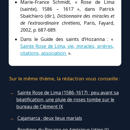
Marie-France Schmidt, « Rose de Lima
(sainte), 1586 – 1617 », dans Patrick
Sbalchiero (dir.),
Dictionnaire des miracles et
de l’extraordinaire chrétiens
, Paris, Fayard,
2002, p. 687-689.
Dans le Guide des saints d’Hozanna : «
Sainte Rose de Lima, vie, miracles, prières,
citations, association
».
Sur le même thème, la rédaction vous conseille :
Sainte Rose de Lima (1586-1617) : peu avant sa
béatification, une pluie de roses tombe sur le
bureau de Clément IX
Cajamarca : deux lieux marials
Prodiges du Rosaire en Amérique latine (I)