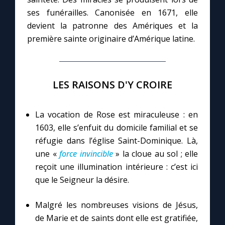
ses funérailles. Canonisée en 1671, elle
devient la patronne des Amériques et la
Marie qui défait les nœuds
première sainte originaire d’Amérique latine.
Me consacrer à Jésus par Marie
LES RAISONS D'Y CROIRE
Mes intentions de prière
Une Minute avec Marie
La vocation de Rose est miraculeuse : en
1603, elle s’enfuit du domicile familial et se
réfugie dans l’église Saint-Dominique. Là,
Une neuvaine
une «
force invincible
» la cloue au sol ; elle
reçoit une illumination intérieure : c’est ici
◼︎
À la une
que le Seigneur la désire.
1000 Raisons de Croire
Malgré les nombreuses visions de Jésus,
de Marie et de saints dont elle est gratifiée,