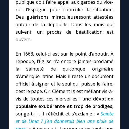
publique doit faire appel aux gardes du vice-
roi d’Espagne pour contrôler la situation.
Des
guérisons miraculeuses
sont attestées
autour de la dépouille. Dans les mois qui
suivent, un procès de béatification est
ouvert.
En 1668, celui-ci est sur le point d’aboutir. À
l’époque, l’Église n’a encore jamais proclamé
la sainteté de quiconque originaire
d’Amérique latine. Mais il reste un document
officiel à signer et le seul qui puisse le faire,
c’est le pape. Or, Clément IX est méfiant vis-à-
vis de toutes ces merveilles :
une dévotion
populaire exubérante et trop de prodiges
,
songe-t-il… Il réfléchit et s’exclame : «
Sainte
et de Lima ? J’en donnerais bien une pluie de
roses.
» À peine a-t-il prononcé ces mots que