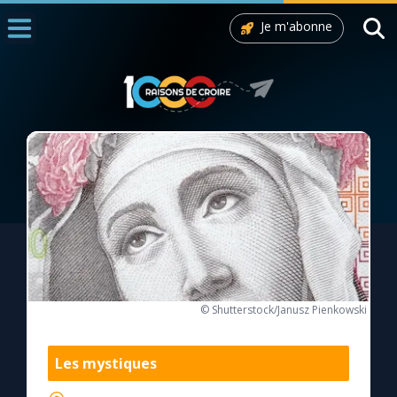
Je m'abonne
Accueil
La Messe
Aujourd'hui
Nous souten
◼︎
1000 Raisons de Croire
L'actualité de la semaine
La chaîne Youtube
© Shutterstock/Janusz Pienkowski
La newsletter
Les mystiques
La vidéo de la semaine