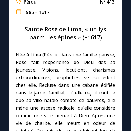
Pérou
Nº 413
1586 – 1617
Le compte Tiktok
Sainte Rose de Lima, « un lys
Le magazine
parmi les épines » (+1617)
Le site internet
Née à Lima (Pérou) dans une famille pauvre,
Rose fait l’expérience de Dieu dès sa
Questions-réponses
jeunesse. Visions, locutions, charismes
extraordinaires, prophéties se succèdent
chez elle. Recluse dans une cabane édifiée
◼︎
Prier au quotidien
dans le jardin familial, où elle reçoit tout ce
Avec Thérèse de Lisieux
que sa ville natale compte de pauvres, elle
mène une ascèse radicale, qu’elle considère
L'Évangile chaque jour
comme une voie menant à Dieu. Après une
vie de charité, elle meurt en odeur de
Les premiers samedis du mois
sainteté. Des miracles se produisent lors de